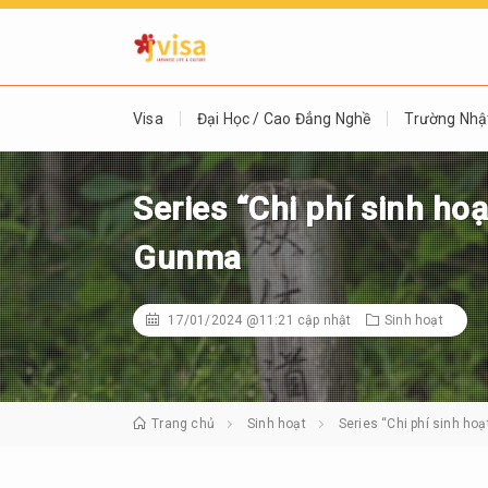
Visa
Đại Học / Cao Đẳng Nghề
Trường Nhậ
Series “Chi phí sinh ho
Gunma
17/01/2024 @11:21
cập nhật
Sinh hoạt
Trang chủ
Sinh hoạt
Series “Chi phí sinh ho