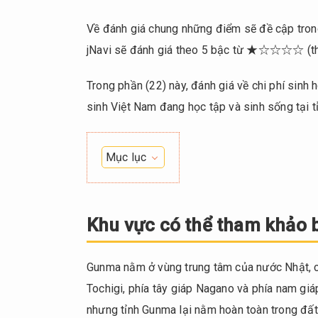
Về đánh giá chung những điểm sẽ đề cập trong
jNavi sẽ đánh giá theo 5 bậc từ ★☆☆☆☆ 
Trong phần (22) này, đánh giá về chi phí sinh
sinh Việt Nam đang học tập và sinh sống tại 
Mục lục
1.
Khu
vực
Khu vực có thể tham khảo b
có
thể
Gunma nằm ở vùng trung tâm của nước Nhật, có
tham
khảo
Tochigi, phía tây giáp Nagano và phía nam gi
bài
nhưng tỉnh Gunma lại nằm hoàn toàn trong đất 