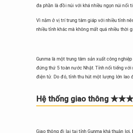
viết
đa phần là đồi núi với khá nhiều ngọn núi nổi 
này
Hệ
2.
Vì nằm ở vị trí trung tâm giáp với nhiều tỉnh n
thống giao
nhiều tỉnh khác mà không mất quá nhiều thời g
thông
★★★☆☆
Chi phí
3.
nhà ở
Gunma là một trung tâm sản xuất công nghiệp
★★★★☆
đứng thứ 5 toàn nước Nhật. Tỉnh nổi tiếng với
Chi phí
4.
điện tử. Do đó, tỉnh thu hút một lượng lớn la
sinh hoạt
cho 1
tháng
Hệ thống giao thông ★
★★★★☆
Sự an
5.
toàn / Trị
an ★★★★☆
Giao thông đi lại tại tỉnh Gunma khá thuận lợi