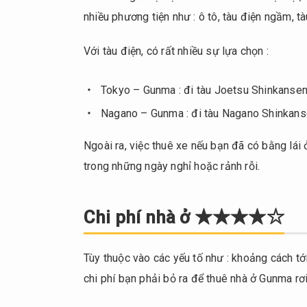
Cộng
6.
nhiều phương tiện như : ô tô, tàu điện ngầm, tà
đồng Việt
Nhật
Với tàu điện, có rất nhiều sự lựa chọn :
★★★☆☆
Ngày
7.
Tokyo – Gunma : đi tàu Joetsu Shinkansen/
nghỉ / Giải
Nagano – Gunma : đi tàu Nagano Shinkanse
trí
★★★★☆
Ngoài ra, việc thuê xe nếu bạn đã có bằng lá
Hỗ trợ
8.
trong những ngày nghỉ hoặc rảnh rỗi.
từ phía
chính
quyền địa
Chi phí nhà ở ★★★★☆
phương
★★★★☆
Tùy thuộc vào các yếu tố như : khoảng cách tới
9.
chi phí bạn phải bỏ ra để thuê nhà ở Gunma r
Tổng
kết