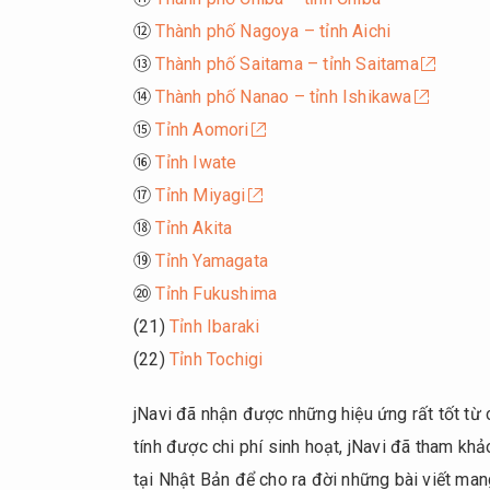
⑫
Thành phố Nagoya – tỉnh Aichi
⑬
Thành phố Saitama – tỉnh Saitama
⑭
Thành phố Nanao – tỉnh Ishikawa
⑮
Tỉnh Aomori
⑯
Tỉnh Iwate
⑰
Tỉnh Miyagi
⑱
Tỉnh Akita
⑲
Tỉnh Yamagata
⑳
Tỉnh Fukushima
(21)
Tỉnh Ibaraki
(22)
Tỉnh Tochigi
jNavi đã nhận được những hiệu ứng rất tốt t
tính được chi phí sinh hoạt, jNavi đã tham kh
tại Nhật Bản để cho ra đời những bài viết man