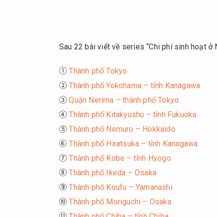
Sau 22 bài viết về series “Chi phí sinh hoạt ở
①
Thành phố Tokyo
②
Thành phố Yokohama – tỉnh Kanagawa
③
Quận Nerima – thành phố Tokyo
④
Thành phố Kitakyushu – tỉnh Fukuoka
⑤
Thành phố Nemuro – Hokkaido
⑥
Thành phố Hiratsuka – tỉnh Kanagawa
⑦
Thành phố Kobe – tỉnh Hyogo
⑧
Thành phố Ikeda – Osaka
⑨
Thành phố Koufu – Yamanashi
⑩
Thành phố Moriguchi – Osaka
⑪
Thành phố Chiba – tỉnh Chiba