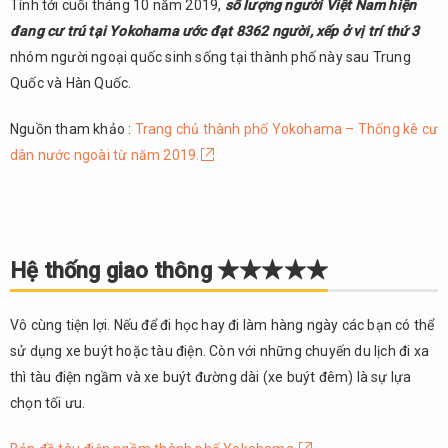
Tính tới cuối tháng 10 năm 2019,
số lượng người Việt Nam hiện
thống giao
thông
đang cư trú tại Yokohama ước đạt 8362 người, xếp ở vị trí thứ 3
★★★★★
nhóm người ngoại quốc sinh sống tại thành phố này sau Trung
Quốc và Hàn Quốc.
Chi
3.
phí nhà
cửa
Nguồn tham khảo :
Trang chủ thành phố Yokohama – Thống kê cư
★★★★☆
dân nước ngoài từ năm 2019.
Chi
4.
phí sinh
hoạt cho 1
tháng
Hệ thống giao thông ★★★★★
★★★☆☆
Sự an
5.
toàn / Trị
Vô cùng tiện lợi. Nếu để đi học hay đi làm hàng ngày các bạn có thể
an
sử dụng xe buýt hoặc tàu điện. Còn với những chuyến du lịch đi xa
★★★★★
thì tàu điện ngầm và xe buýt đường dài (xe buýt đêm) là sự lựa
Cộng
6.
chọn tối ưu.
đồng Việt
Nhật