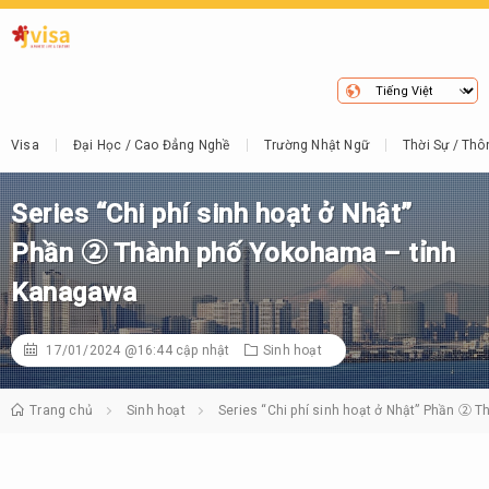
Visa
Đại Học / Cao Đẳng Nghề
Trường Nhật Ngữ
Thời Sự / Thô
Series “Chi phí sinh hoạt ở Nhật”
Phần ② Thành phố Yokohama – tỉnh
Kanagawa
17/01/2024 @16:44
cập nhật
Sinh hoạt
Trang chủ
Sinh hoạt
Series “Chi phí sinh hoạt ở Nhật” Phần ② 