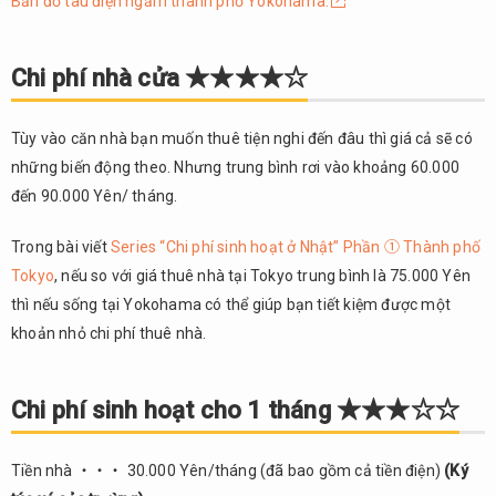
Bản đồ tàu điện ngầm thành phố Yokohama.
★★★★☆
Ngày
7.
Chi phí nhà cửa ★★★★☆
nghỉ / Giải
trí
★★★★★
Tùy vào căn nhà bạn muốn thuê tiện nghi đến đâu thì giá cả sẽ có
Hỗ trợ
8.
những biến động theo. Nhưng trung bình rơi vào khoảng 60.000
từ phía
đến 90.000 Yên/ tháng.
Chính
quyền địa
Trong bài viết
Series “Chi phí sinh hoạt ở Nhật” Phần ① Thành phố
phương
★★★☆☆
Tokyo
, nếu so với giá thuê nhà tại Tokyo trung bình là 75.000 Yên
thì nếu sống tại Yokohama có thể giúp bạn tiết kiệm được một
9.
khoản nhỏ chi phí thuê nhà.
Tổng
kết
Chi phí sinh hoạt cho 1 tháng ★★★☆☆
Tiền nhà ・・・ 30.000 Yên/tháng (đã bao gồm cả tiền điện)
(Ký