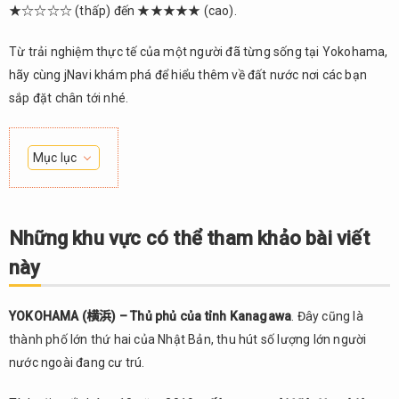
★☆☆☆☆ (thấp) đến ★★★★★ (cao).
Từ trải nghiệm thực tế của một người đã từng sống tại Yokohama,
hãy cùng jNavi khám phá để hiểu thêm về đất nước nơi các bạn
sắp đặt chân tới nhé.
Mục lục
1.
Những
khu
Những khu vực có thể tham khảo bài viết
vực có
này
thể
tham
khảo
YOKOHAMA (横浜) – Thủ phủ của tỉnh Kanagawa
. Đây cũng là
bài
thành phố lớn thứ hai của Nhật Bản, thu hút số lượng lớn người
viết
này
nước ngoài đang cư trú.
Hệ
2.