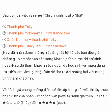
Sau bốn bài viết về series “Chi phí sinh hoạt ở Nhật”
①
Thành phố Tokyo
②
Thành phố Yokohama – tỉnh Kanagawa
③
Quận Nerima – thành phố Tokyo
④
Thành phố Kitakyushu – tỉnh Fukuoka
jNavi đã nhận được những hiệu ứng rất tốt từ các bạn độc giả.
Nhằm giúp đỡ các bạn sắp sang Nhật dự tính được chi phí sinh
hoạt, jNavi đã tham khảo nhiều nguồn du học sinh và người đang
trực tiếp làm việc tại Nhật Bản để cho ra đời những bài viết mang
tính tham khảo này.
Về đánh giá chung những điểm sẽ đề cập trong bài viết thì tùy theo
nhận định của nhân vật phỏng vấn jNavi sẽ đánh giá theo 5 bậc từ
★☆☆☆☆ (thấp) đến ★★★★★ (cao).