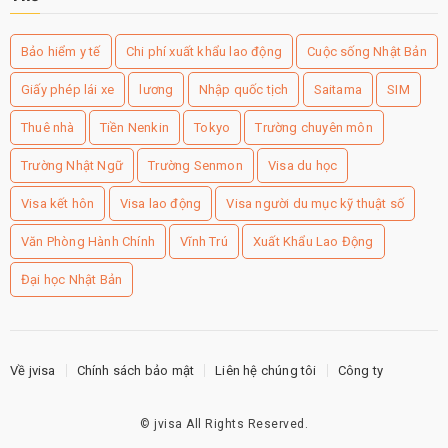
Bảo hiểm y tế
Chi phí xuất khẩu lao động
Cuộc sống Nhật Bản
Giấy phép lái xe
lương
Nhập quốc tịch
Saitama
SIM
Thuê nhà
Tiền Nenkin
Tokyo
Trường chuyên môn
Trường Nhật Ngữ
Trường Senmon
Visa du học
Visa kết hôn
Visa lao động
Visa người du mục kỹ thuật số
Văn Phòng Hành Chính
Vĩnh Trú
Xuất Khẩu Lao Động
Đại học Nhật Bản
Về jvisa
Chính sách bảo mật
Liên hệ chúng tôi
Công ty
©
jvisa
All Rights Reserved.