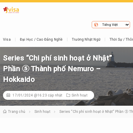
Visa
Đại Học / Cao Đẳng Nghề
Trường Nhật Ngữ
Thời Sự / Thô
Series “Chi phí sinh hoạt ở Nhật”
Phần ⑤ Thành phố Nemuro –
Hokkaido
17/01/2024 @16:23
cập nhật
Sinh hoạt
Trang chủ
Sinh hoạt
Series “Chi phí sinh hoạt ở Nhật” Phần ⑤ 