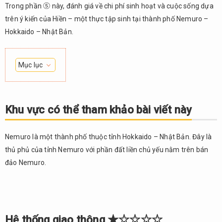
Trong phần ⑤ này, đánh giá về chi phí sinh hoạt và cuộc sống dựa
trên ý kiến của Hiền – một thực tập sinh tại thành phố Nemuro –
Hokkaido – Nhật Bản.
Mục lục
1.
Khu
vực
Khu vực có thể tham khảo bài viết này
có
thể
tham
Nemuro là một thành phố thuộc tỉnh Hokkaido – Nhật Bản. Đây là
khảo
thủ phủ của tỉnh Nemuro với phần đất liền chủ yếu nằm trên bán
bài
đảo Nemuro.
viết
này
Hệ
2.
thống giao
thông
Hệ thống giao thông ★☆☆☆☆