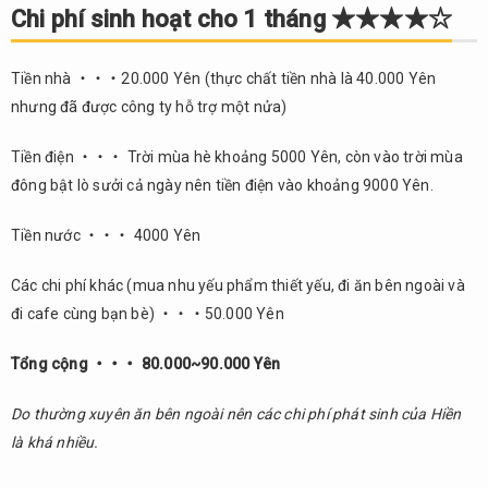
Chi phí sinh hoạt cho 1 tháng ★★★★☆
nghỉ / Giải
trí
★★★★☆
Tiền nhà ・・・20.000 Yên (thực chất tiền nhà là 40.000 Yên
Hỗ trợ
8.
nhưng đã được công ty hỗ trợ một nửa)
từ phía
Chính
Tiền điện ・・・ Trời mùa hè khoảng 5000 Yên, còn vào trời mùa
quyền địa
đông bật lò sưởi cả ngày nên tiền điện vào khoảng 9000 Yên.
phương
★★★☆☆
Tiền nước ・・・ 4000 Yên
9.
Tổng
Các chi phí khác (mua nhu yếu phẩm thiết yếu, đi ăn bên ngoài và
kết
đi cafe cùng bạn bè) ・・・50.000 Yên
Tổng cộng ・・・ 80.000~90.000 Yên
Do thường xuyên ăn bên ngoài nên các chi phí phát sinh của Hiền
là khá nhiều.