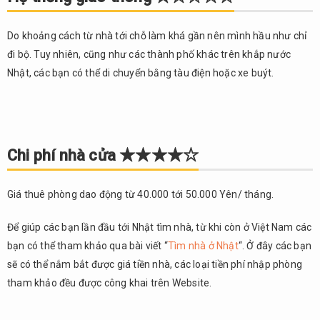
★☆☆☆☆
Chi
3.
Do khoảng cách từ nhà tới chỗ làm khá gần nên mình hầu như chỉ
phí nhà
đi bộ. Tuy nhiên, cũng như các thành phố khác trên khắp nước
cửa
Nhật, các bạn có thể di chuyển bằng tàu điện hoặc xe buýt.
★★★★☆
Chi
4.
phí sinh
hoạt cho 1
tháng
Chi phí nhà cửa ★★★★☆
★★★★☆
Sự an
5.
Giá thuê phòng dao động từ 40.000 tới 50.000 Yên/ tháng.
toàn / Trị
an
★★★★★
Để giúp các bạn lần đầu tới Nhật tìm nhà, từ khi còn ở Việt Nam các
bạn có thể tham khảo qua bài viết “
Tìm nhà ở Nhật
“. Ở đây các bạn
Cộng
6.
sẽ có thể nắm bắt được giá tiền nhà, các loại tiền phí nhập phòng
đồng Việt
Nhật
tham khảo đều được công khai trên Website.
★★★☆☆
Ngày
7.