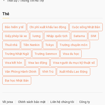
Thời Sự / Thông Tin Hỗ Trợ
Thẻ
Bảo hiểm y tế
Chi phí xuất khẩu lao động
Cuộc sống Nhật Bản
Giấy phép lái xe
lương
Nhập quốc tịch
Saitama
SIM
Thuê nhà
Tiền Nenkin
Tokyo
Trường chuyên môn
Trường Nhật Ngữ
Trường Senmon
Visa du học
Visa kết hôn
Visa lao động
Visa người du mục kỹ thuật số
Văn Phòng Hành Chính
Vĩnh Trú
Xuất Khẩu Lao Động
Đại học Nhật Bản
Về jvisa
Chính sách bảo mật
Liên hệ chúng tôi
Công ty