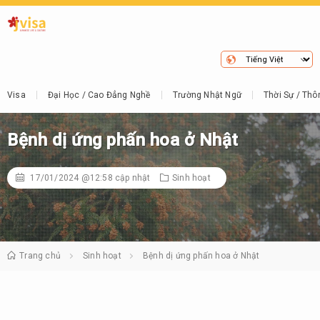
Visa
Đại Học / Cao Đẳng Nghề
Trường Nhật Ngữ
Thời Sự / Thô
Bệnh dị ứng phấn hoa ở Nhật
17/01/2024 @12:58
cập nhật
Sinh hoạt
Trang chủ
Sinh hoạt
Bệnh dị ứng phấn hoa ở Nhật