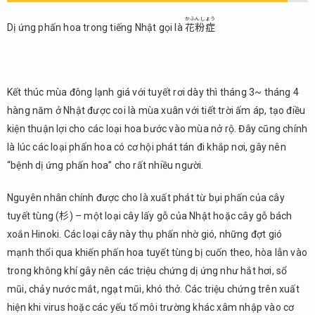
bệnh dị
かふんしょう
ứng
Dị ứng phấn hoa trong tiếng Nhật gọi là
花粉症
phấn
hoa?
2.
Các
Kết thúc mùa đông lạnh giá với tuyết rơi dày thì tháng 3~ tháng 4
triệu
hàng năm ở Nhật được coi là mùa xuân với tiết trời ấm áp, tạo điều
chứng
kiện thuận lợi cho các loại hoa bước vào mùa nở rộ. Đây cũng chính
bệnh
là lúc các loại phấn hoa có cơ hội phát tán đi khắp nơi, gây nên
dị ứng
phấn
“bệnh dị ứng phấn hoa” cho rất nhiều người.
hoa
Nguyên nhân chính được cho là xuất phát từ bụi phấn của cây
3.
tuyết tùng (杉) – một loại cây lấy gỗ của Nhật hoặc cây gỗ bách
Điều
trị dị
xoắn Hinoki. Các loại cây này thụ phấn nhờ gió, những đợt gió
ứng
mạnh thổi qua khiến phấn hoa tuyết tùng bị cuốn theo, hòa lẫn vào
phấn
trong không khí gây nên các triệu chứng dị ứng như hắt hơi, sổ
hoa
mũi, chảy nước mắt, ngạt mũi, khó thở. Các triệu chứng trên xuất
như
thế
hiện khi virus hoặc các yếu tố môi trường khác xâm nhập vào cơ