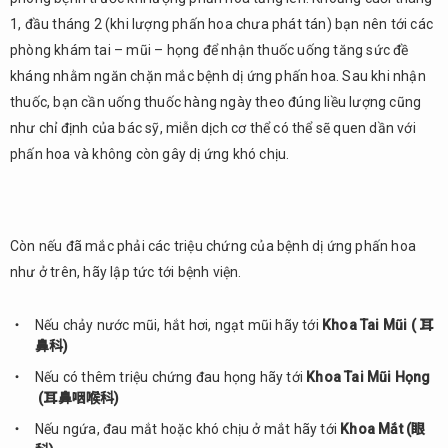
1, đầu tháng 2 (khi lượng phấn hoa chưa phát tán) bạn nên tới các
phòng khám tai – mũi – họng để nhận thuốc uống tăng sức đề
kháng nhằm ngăn chặn mắc bệnh dị ứng phấn hoa. Sau khi nhận
thuốc, bạn cần uống thuốc hàng ngày theo đúng liều lượng cũng
như chỉ định của bác sỹ, miễn dịch cơ thể có thể sẽ quen dần với
phấn hoa và không còn gây dị ứng khó chịu.
Còn nếu đã mắc phải các triệu chứng của bệnh dị ứng phấn hoa
như ở trên, hãy lập tức tới bệnh viện.
Nếu chảy nước mũi, hắt hơi, ngạt mũi hãy tới
Khoa Tai Mũi ( 耳
鼻科)
Nếu có thêm triệu chứng đau họng hãy tới
Khoa Tai Mũi Họng
(耳鼻咽喉科)
Nếu ngứa, đau mắt hoặc khó chịu ở mắt hãy tới
Khoa Mắt (眼