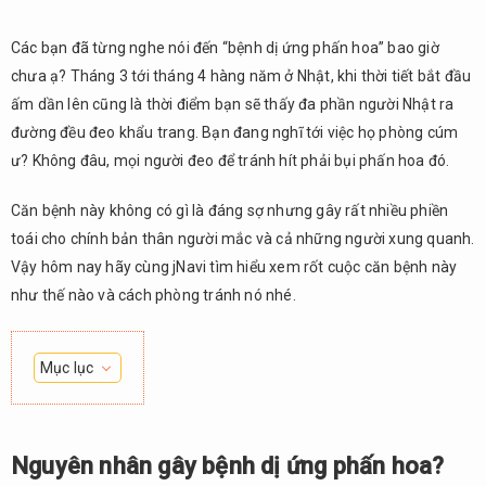
Các bạn đã từng nghe nói đến “bệnh dị ứng phấn hoa” bao giờ
chưa ạ? Tháng 3 tới tháng 4 hàng năm ở Nhật, khi thời tiết bắt đầu
ấm dần lên cũng là thời điểm bạn sẽ thấy đa phần người Nhật ra
đường đều đeo khẩu trang. Bạn đang nghĩ tới việc họ phòng cúm
ư? Không đâu, mọi người đeo để tránh hít phải bụi phấn hoa đó.
Căn bệnh này không có gì là đáng sợ nhưng gây rất nhiều phiền
toái cho chính bản thân người mắc và cả những người xung quanh.
Vậy hôm nay hãy cùng jNavi tìm hiểu xem rốt cuộc căn bệnh này
như thế nào và cách phòng tránh nó nhé.
Mục lục
1.
Nguyên
nhân
Nguyên nhân gây bệnh dị ứng phấn hoa?
gây