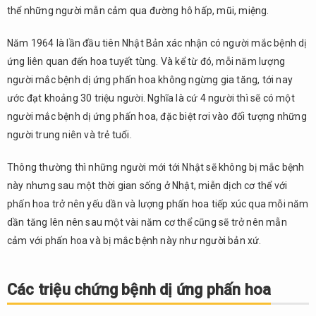
nào?
thể những người mẫn cảm qua đường hô hấp, mũi, miệng.
4.
Năm 1964 là lần đầu tiên Nhật Bản xác nhận có người mắc bệnh dị
Các
biện
ứng liên quan đến hoa tuyết tùng. Và kể từ đó, mỗi năm lượng
pháp
người mắc bệnh dị ứng phấn hoa không ngừng gia tăng, tới nay
phòng
ước đạt khoảng 30 triệu người. Nghĩa là cứ 4 người thì sẽ có một
tránh
người mắc bệnh dị ứng phấn hoa, đặc biệt rơi vào đối tượng những
bệnh
dị ứng
người trung niên và trẻ tuổi.
phấn
hoa
Thông thường thì những người mới tới Nhật sẽ không bị mắc bệnh
này nhưng sau một thời gian sống ở Nhật, miễn dịch cơ thể với
phấn hoa trở nên yếu dần và lượng phấn hoa tiếp xúc qua mỗi năm
dần tăng lên nên sau một vài năm cơ thể cũng sẽ trở nên mẫn
cảm với phấn hoa và bị mắc bệnh này như người bản xứ.
Các triệu chứng bệnh dị ứng phấn hoa