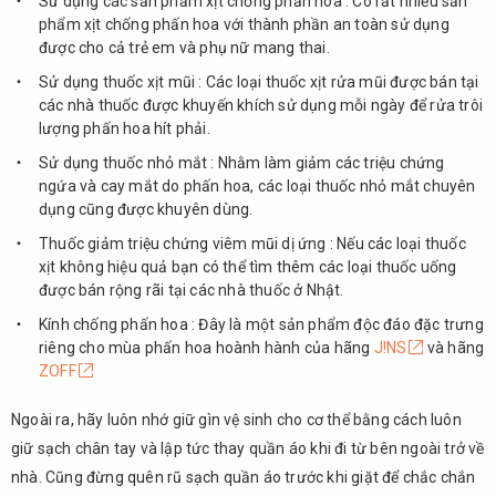
Sử dụng các sản phẩm xịt chống phấn hoa : Có rất nhiều sản
phẩm xịt chống phấn hoa với thành phần an toàn sử dụng
được cho cả trẻ em và phụ nữ mang thai.
Sử dụng thuốc xịt mũi : Các loại thuốc xịt rửa mũi được bán tại
các nhà thuốc được khuyến khích sử dụng mỗi ngày để rửa trôi
lượng phấn hoa hít phải.
Sử dụng thuốc nhỏ mắt : Nhằm làm giảm các triệu chứng
ngứa và cay mắt do phấn hoa, các loại thuốc nhỏ mắt chuyên
dụng cũng được khuyên dùng.
Thuốc giảm triệu chứng viêm mũi dị ứng : Nếu các loại thuốc
xịt không hiệu quả bạn có thể tìm thêm các loại thuốc uống
được bán rộng rãi tại các nhà thuốc ở Nhật.
Kính chống phấn hoa : Đây là một sản phẩm độc đáo đặc trưng
riêng cho mùa phấn hoa hoành hành của hãng
J!NS
và hãng
ZOFF
Ngoài ra, hãy luôn nhớ giữ gìn vệ sinh cho cơ thể bằng cách luôn
giữ sạch chân tay và lập tức thay quần áo khi đi từ bên ngoài trở về
nhà. Cũng đừng quên rũ sạch quần áo trước khi giặt để chắc chắn