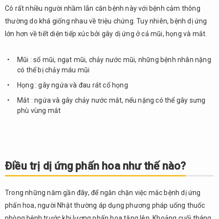
Có rất nhiều người nhầm lẫn căn bệnh này với bệnh cảm thông
thường do khá giống nhau về triệu chứng. Tuy nhiên, bệnh dị ứng
lớn hơn về tiết diện tiếp xúc bởi gây dị ứng ở cả mũi, họng và mắt.
Mũi : sổ mũi, ngạt mũi, chảy nước mũi, những bệnh nhân nặng
có thể bị chảy máu mũi
Họng : gây ngứa và đau rát cổ họng
Mắt : ngứa và gây chảy nước mắt, nếu nặng có thể gây sưng
phù vùng mắt
Điều trị dị ứng phấn hoa như thế nào?
Trong những năm gần đây, để ngăn chặn việc mắc bệnh dị ứng
phấn hoa, người Nhật thường áp dụng phương pháp uống thuốc
phòng bệnh trước khi lượng phấn hoa tăng lên. Khoảng cuối tháng