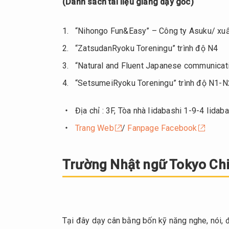
(Danh sách tài liệu giảng dạy gốc)
“Nihongo Fun&Easy” – Công ty Asuku/ xu
“ZatsudanRyoku Toreningu” trình độ N4
“Natural and Fluent Japanese communicati
“SetsumeiRyoku Toreningu” trình độ N1-N
Địa chỉ : 3F, Tòa nhà Iidabashi 1-9-4 Iidab
Trang Web
/
Fanpage Facebook
Trường Nhật ngữ Tokyo Ch
Tại đây dạy cân bằng bốn kỹ năng nghe, nói, đ