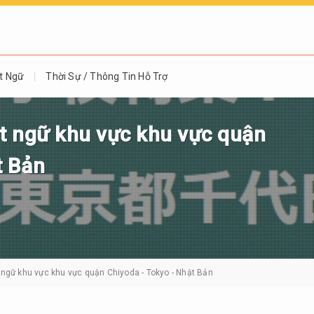
t Ngữ
Thời Sự / Thông Tin Hỗ Trợ
t ngữ khu vực khu vực quận
t Bản
 ngữ khu vực khu vực quận Chiyoda - Tokyo - Nhật Bản