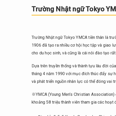
Trường
Nhật
Trường Nhật ngữ Tokyo Y
ngữ
Tokyo
YMCA
2.
Trường Nhật ngữ Tokyo YMCA tiền thân là tr
Viện
1906 đã tạo ra nhiều cơ hội học tập và giao l
nghiên
cho du học sinh, và cũng là cái nôi đào tạo rất
cứu
văn
hóa
Dựa trên truyền thống và thành tựu lâu đời c
Nhật
tháng 4 năm 1990 với mục đích thúc đẩy sự hi
Bản
và phát triển nguồn nhân lực có thể đóng vai t
Kudan,
Học
※YMCA (Young Men’s Christian Association) 
viện
khoảng 58 triệu thành viên tham gia các hoạt 
ngôn
ngữ
Nhật