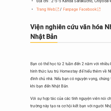
Địa chỉ : 2-5-5 Kanda Sarakucho, Chiyoda-
Bản
Trang Web
/
Fanpage Facebook
3.
NITOGURI
Viện nghiên cứu văn hóa N
School
(Trường
Nhật Bản
Nhật ngữ
Tokyo
Kanda)
4.
Bạn có thể học từ 2 tuần đến 2 năm với nhiều 
COTO
Japanese
hình thức lưu trú Homestay để hiểu thêm về Nh
Academy
đình chủ nhà. Nếu bạn có nguyện vọng, chúng 
5.
khi bạn đến Nhật Bản.
Trường
Nhật
Với sự hợp tác của các tình nguyện viên nói c
ngữ
trường này tạo ra cơ hội kết bạn với người Nh
Tokyo