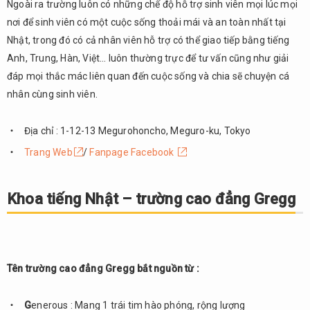
Ngoài ra trường luôn có những chế độ hỗ trợ sinh viên mọi lúc mọi
mới
nơi để sinh viên có một cuộc sống thoải mái và an toàn nhất tại
Trường
4.
Nhật, trong đó có cả nhân viên hỗ trợ có thể giao tiếp bằng tiếng
ngoại ngữ
Anh, Trung, Hàn, Việt… luôn thường trực để tư vấn cũng như giải
EVERGREEN
đáp mọi thắc mác liên quan đến cuộc sống và chia sẽ chuyện cá
5.
nhân cùng sinh viên.
Tổng
kết
Địa chỉ : 1-12-13 Megurohoncho, Meguro-ku, Tokyo
Trang Web
/
Fanpage Facebook
Khoa tiếng Nhật – trường cao đẳng Gregg
Tên trường cao đẳng Gregg bắt nguồn từ :
G
enerous : Mang 1 trái tim hào phóng, rộng lượng