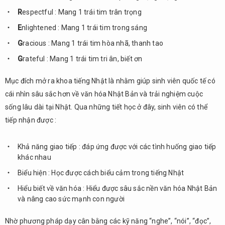
R
espectful : Mang 1 trái tim trân trọng
E
nlightened : Mang 1 trái tim trong sáng
G
racious : Mang 1 trái tim hòa nhã, thanh tao
G
rateful : Mang 1 trái tim tri ân, biết ơn
Mục đích mở ra khoa tiếng Nhật là nhằm giúp sinh viên quốc tế có
cái nhìn sâu sắc hơn về văn hóa Nhật Bản và trải nghiệm cuộc
sống lâu dài tại Nhật. Qua những tiết học ở đây, sinh viên có thể
tiếp nhận được :
Khả năng giao tiếp : đáp ứng được với các tình huống giao tiếp
khác nhau
Biểu hiện : Học được cách biểu cảm trong tiếng Nhật
Hiểu biết về văn hóa : Hiểu được sâu sắc nền văn hóa Nhật Bản
và nâng cao sức mạnh con người
Nhờ phương pháp dạy cân bằng các kỹ năng “nghe”, “nói”, “đọc”,