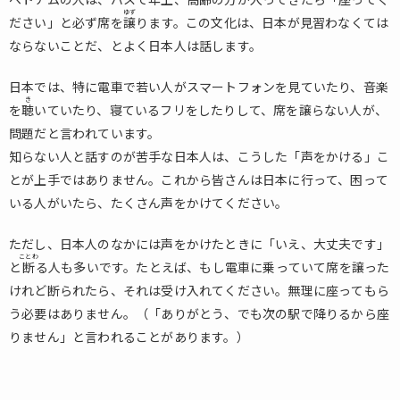
ベトナムの人は、バスで年上、高齢の方が入ってきたら「座ってく
い
ゆず
ださい」と必ず席を
譲
ります。この文化は、日本が見習わなくては
ならないことだ、とよく日本人は話します。
8.
7.ベ
ト
日本では、特に電車で若い人がスマートフォンを見ていたり、音楽
ナ
き
を
聴
いていたり、寝ているフリをしたりして、席を譲らない人が、
ム
問題だと言われています。
料
知らない人と話すのが苦手な日本人は、こうした「声をかける」こ
理
は
とが上手ではありません。これから皆さんは日本に行って、困って
お
いる人がいたら、たくさん声をかけてください。
い
し
ただし、日本人のなかには声をかけたときに「いえ、大丈夫です」
く
ことわ
と
断
る人も多いです。たとえば、もし電車に乗っていて席を譲った
て、
安
けれど断られたら、それは受け入れてください。無理に座ってもら
い
う必要はありません。（「ありがとう、でも次の駅で降りるから座
りません」と言われることがあります。）
9.
8.ベ
トナ
ムの