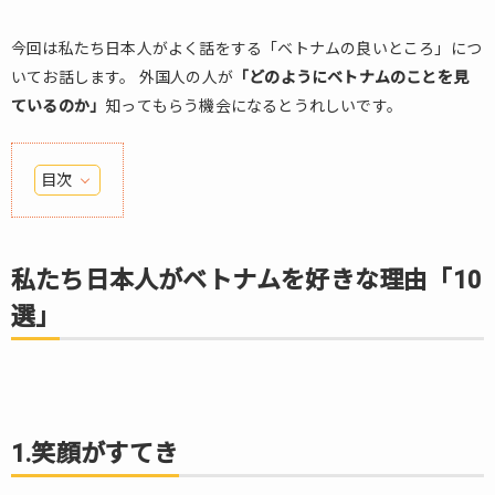
今回は私たち日本人がよく話をする「ベトナムの良いところ」につ
いてお話します。 外国人の人が
「どのようにベトナムのことを見
ているのか」
知ってもらう機会になるとうれしいです。
目次
1.
私た
ち日
私たち日本人がベトナムを好きな理由「10
本人
選」
がベ
トナ
ムを
好き
な理
由
1.笑顔がすてき
「10
選」