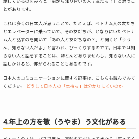
話しているのをみると「前から知り合いの人？友だち？」と思うこ
とがあります。
6.
5.女
性
これは多くの日本人が思うことで、たとえば、ベトナム人の友だち
を
とエレベーターに乗っていて、その友だちが、となりにいたベトナ
大
ム人と話すのを聞いて「あの人と友だちなの？」と聞くと「うう
事
ん、知らない人だよ」と言われ、びっくりするのです。日本では知
に
らない人と話をすることは、ほとんどありませんし、知らない人に
す
る
話しかけると、怖がられることもあるのです。
社
会
日本人のコミュニケーションに関する記事は、こちらも読んでみて
7.
ください。
どうして日本人の「気持ち」は分かりにくいのか
6.サ
ービ
ス、
ホス
ピタ
4.
年上の方を敬（うやま）う文化がある
リテ
ィが
すご