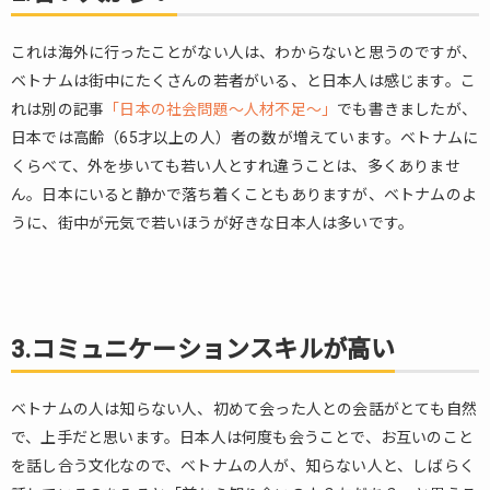
ー
シ
これは海外に行ったことがない人は、わからないと思うのですが、
ョ
ベトナムは街中にたくさんの若者がいる、と日本人は感じます。こ
ン
ス
れは別の記事
「日本の社会問題～人材不足～」
でも書きましたが、
キ
日本では高齢（65才以上の人）者の数が増えています。ベトナムに
ル
くらべて、外を歩いても若い人とすれ違うことは、多くありませ
が
ん。日本にいると静かで落ち着くこともありますが、ベトナムのよ
高
い
うに、街中が元気で若いほうが好きな日本人は多いです。
5.
4.年
上の
方を
3.コミュニケーションスキルが高い
敬
（う
や
ベトナムの人は知らない人、初めて会った人との会話がとても自然
ま）
で、上手だと思います。日本人は何度も会うことで、お互いのこと
う文
を話し合う文化なので、ベトナムの人が、知らない人と、しばらく
化が
ある