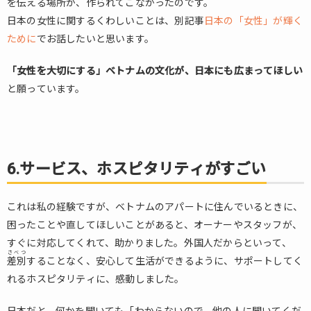
くさ
を伝える場所が、作られてこなかったのです。
んあ
日本の女性に関するくわしいことは、別記事
日本の「女性」が輝く
る
ために
でお話したいと思います。
11.
10.日
「女性を大切にする」ベトナムの文化が、日本にも広まってほしい
本の
と願っています。
こと
を好
きで
いて
くれ
6.サービス、ホスピタリティがすごい
る
これは私の経験ですが、ベトナムのアパートに住んでいるときに、
困ったことや直してほしいことがあると、オーナーやスタッフが、
すぐに対応してくれて、助かりました。外国人だからといって、
さべつ
差別
することなく、安心して生活ができるように、サポートしてく
れるホスピタリティに、感動しました。