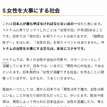
経済
成長
5.女性を大事にする社会
（け
いざ
これは
いせ
日本人が最も学ばなければならない点の一つ
だと思います。
いち
ベトナムに来てビックリしたことは「女性の日」が年2回あること
ょ
です。日本では「母の日」を祝うイベントはありますが、「国際女
う）
性デー」をはじめ、「女性の日」を祝うイベントはありません。
ベ
を感
トナムの女性を大事にする文化は、本当にステキです。
じる
こと
が出
ベトナムでは、多くの女性が会社の代表や、マネージャーとして
かつやく
来る
活躍
していますが、日本では、いまだに「男性中心の社会」である
せいふ
といえます。日本
10.
政府
は「女性が活躍できる社会」を作ることに頑
9.
張っていますが、なかなか、うまくいきません。
「ロ
マン
理由の一つとしては、昔から日本では「男性は外で働き、女性は家
チッ
にいる」ことが当たり前の文化だったこと、がいえます。政治や経
ク」
済は、男性によって作られた日本社会は、女性が活躍したり、考え
がた