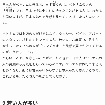
おどろ
2.
日本人がベトナムに来ると、まず
驚
くのは、ベトナムの人の
1.笑
えがお
「
笑顔
」です。日本（特に東京）に行ったことがある人は、わかる
顔
と思いますが、日本人は外で笑顔を見せることは、あまりないで
が
す。
す
て
き
ベトナムではお店の人だけではなく、タクシー、バイク、アパート
のスタッフ、バドミントンをする人、若い人、お年寄り、男性も、
3.
女性も、たくさんの人が「シンチャオ」と笑顔で声をかけてくれる
2.若
い
のが、うれしいです。
人
つらいことや、かなしいことがあったときに、日本人はベトナムの
が
人の笑顔から元気をもらっているのです。ベトナムに旅行で来る人
多
も多くなり、街には言葉がわからない日本人がたくさんいるので、
い
これからも、たくさん声をかけてください。
4.
3.コ
ミ
ュ
ニ
2.若い人が多い
ケ