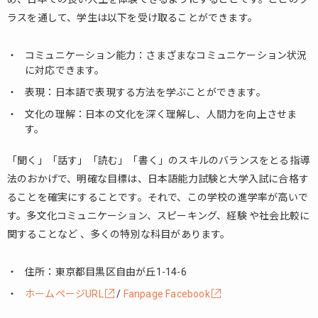
ラスを通して、学生は以下を受け取ることができます。
5.
ま
と
コミュニケーション能力：さまざまなコミュニケーション状況
め
に対応できます。
表現：日本語で表現する方法を学ぶことができます。
文化の理解：日本の文化を深く理解し、人間力を向上させま
す。
「聞く」「話す」「読む」「書く」のスキルのバランスをとる指導
法のおかげで、明確な目標は、日本語能力試験と大学入試に合格す
ることを確実にすることです。それで、この学校の進学率が高いで
す。多文化コミュニケーション、スピーキング、経験 や社会比較に
関することなど 、多くの特別な科目があります。
住所：東京都目黒区自由が丘1-14-6
ホームページURL
/
Fanpage Facebook