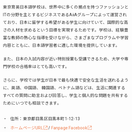
語
東京育英日本語学校は、世界中に多くの拠点を持つファッションと
学
ITの分野を主とするビジネスであるAiiAグループによって運営され
院
ており、日本に留学する希望がある学生に向けていて、国際的な高
2.
さの人材を求めるという目標を実現するためです。学校は、経験豊
グ
富な教師の熱心な指導を受けながら、さまざまなプログラムや学習
レ
内容とともに、日本語学習者に適した環境を提供しています。
ッ
グ
外
また、日本の入試内容が近い特別授業も受講できるため、大学や専
語
門学校の合格率はとても高いです。
専
門
さらに、学校では学生が日本で最も快適で安全な生活を送れるよう
学
に、英語、中国語、 韓国語、ベトナム語などは、生活に関連する
校
日
すべての質問に助言および回答し、学生と個人的な問題を共有する
本
ためにいつでも相談できます。
語
科
住所：東京都目黒区目黒本町1-12-13
3.
ホームページURL
/
Fanpage Facebook
新