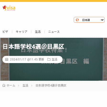
ビザ
キャリア
生活
ニュース
日本語学校4選＠目黒区
2024/01/17 @11:45
更新
生活
ホーム
生活
日本語学校4選＠目黒区