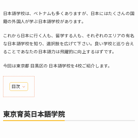
日本語学校は、ベトナムも多くありますが、日本にはたくさんの国
籍の外国人が学ぶ日本語学校があります。
これから日本に行く人も、留学する人も、それぞれのエリアの有名
な日本語学校を知り、選択肢を広げて下さい。良い学校と巡り合え
ることであなたの日本語力は飛躍的に向上するはずです。
今回は東京都 目黒区の 日本語学校を4校ご紹介します。
目次
1.
東
京
東京育英日本語学院
育
英
日
本