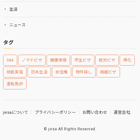
生活
ニュース
タグ
SIM
ノマドビザ
健康保険
学生ビザ
就労ビザ
帰化
技能実習
日本生活
永住権
物件探し
結婚ビザ
運転免許
jvisaについて
プライバシーポリシー
お問い合わせ
運営会社
©
jvisa
All Rights Reserved.