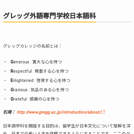
世
界
グレッグ外語専門学校日本語科
語
学
院
4.
エ
グレッグカレッジの名前とは：
ヴ
ァ
G
enerous : 寛大な心を持つ
グ
リ
R
espectful : 尊重する心を持つ
ーン
E
nlightened : 啓発する心を持つ
ラ
G
ン
racious : 気品のある心を持つ
ゲ
G
rateful : 感謝の心を持つ
ー
ジ
引用：
http://www.gregg.ac.jp/introduction/about/
ス
ク
日本語学科を開設する目的は、留学生が日本文化について理解を深
ー
め、日本での長い人生を体験できるようにすることです。ここのク
ル