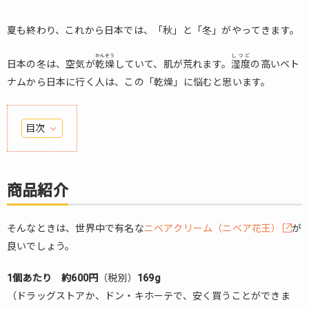
夏も終わり、これから日本では、「秋」と「冬」がやってきます。
かんそう
しつど
日本の冬は、空気が
乾燥
していて、肌が荒れます。
湿度
の高いベト
ナムから日本に行く人は、この「乾燥」に悩むと思います。
目次
1.
商
品
商品紹介
紹
介
そんなときは、世界中で有名な
ニベアクリーム（ニベア花王）
が
2.
良いでしょう。
使
い
1個あたり 約600円
方
（税別）
169g
（ドラッグストアか、ドン・キホーテで、安く買うことができま
3.