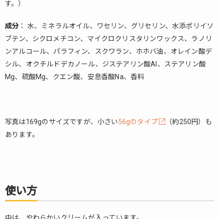
す。）
注
意
す
成分
： 水、ミネラルオイル、ワセリン、グリセリン、水添ポリイソ
る
ブテン、シクロメチコン、マイクロクリスタリンワックス、ラノリ
こ
ンアルコール、パラフィン、スクワラン、ホホバ油、オレイン酸デ
と
シル、オクチルドデカノール、ジステアリン酸Al、ステアリン酸
4.
Mg、硫酸Mg、クエン酸、安息香酸Na、香料
組
み
合
わ
写真は169gのサイズですが、小さい
56gのタイプ
（約250円）も
せ
あります。
5.
完ぺ
きな
組み
合わ
使い方
せ！
中は、やわらかいクリームが入っています。