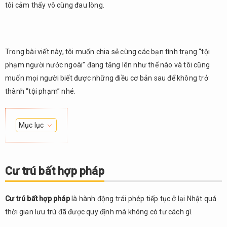
tôi cảm thấy vô cùng đau lòng.
Trong bài viết này, tôi muốn chia sẻ cùng các bạn tình trạng “tội
phạm người nước ngoài” đang tăng lên như thế nào và tôi cũng
muốn mọi người biết được những điều cơ bản sau để không trở
thành “tội phạm” nhé.
Mục lục
1.
Cư
trú
Cư trú bất hợp pháp
bất
hợp
pháp
Cư trú bất hợp pháp
là hành động trái phép tiếp tục ở lại Nhật quá
thời gian lưu trú đã được quy định mà không có tư cách gì.
2.
Lao