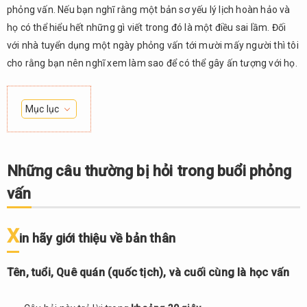
phỏng vấn. Nếu bạn nghĩ rằng một bản sơ yếu lý lịch hoàn hảo và
họ có thể hiểu hết những gì viết trong đó là một điều sai lầm. Đối
với nhà tuyển dụng một ngày phỏng vấn tới mười mấy người thì tôi
cho rằng bạn nên nghĩ xem làm sao để có thể gây ấn tượng với họ.
Mục lục
1.
Những
câu
Những câu thường bị hỏi trong buổi phỏng
thường
vấn
bị hỏi
trong
buổi
X
phỏng
in hãy giới thiệu về bản thân
vấn
Tên, tuổi, Quê quán (quốc tịch), và cuối cùng là học vấn
1.1.
Xin
hãy