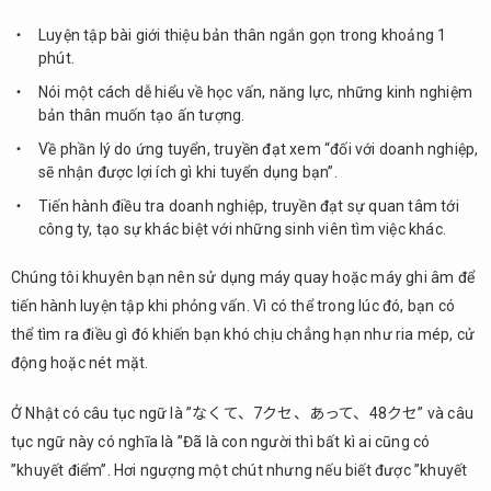
Luyện tập bài giới thiệu bản thân ngắn gọn trong khoảng 1
phút.
Nói một cách dễ hiểu về học vấn, năng lực, những kinh nghiệm
bản thân muốn tạo ấn tượng.
Về phần lý do ứng tuyển, truyền đạt xem “đối với doanh nghiệp,
sẽ nhận được lợi ích gì khi tuyển dụng bạn”.
Tiến hành điều tra doanh nghiệp, truyền đạt sự quan tâm tới
công ty, tạo sự khác biệt với những sinh viên tìm việc khác.
Chúng tôi khuyên bạn nên sử dụng máy quay hoặc máy ghi âm để
tiến hành luyện tập khi phỏng vấn. Vì có thể trong lúc đó, bạn có
thể tìm ra điều gì đó khiến bạn khó chịu chẳng hạn như ria mép, cử
động hoặc nét mặt.
Ở Nhật có câu tục ngữ là ”なくて、7クセ、あって、48クセ” và câu
tục ngữ này có nghĩa là ”Đã là con người thì bất kì ai cũng có
”khuyết điểm”. Hơi ngượng một chút nhưng nếu biết được ”khuyết