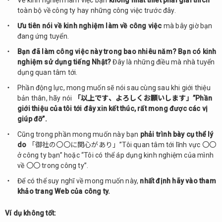
Về kinh nghiệm làm việc bạn
không nhất thiết phải giải thích
ứng
toàn bộ về công ty hay những công việc trước đây.
tuyển
Ưu tiên nói về kinh nghiệm làm về công việc
mà bây giờ bạn
2.
đang ứng tuyển.
Tổng
Bạn đã làm công việc này trong bao nhiêu năm? Bạn có kinh
kết
nghiệm sử dụng tiếng Nhật?
Đây là những điều mà nhà tuyển
dụng quan tâm tới.
Phần động lực, mong muốn sẽ nói sau cùng sau khi giới thiệu
bản thân, hãy nói
「以上です、よろしくお願いします」”Phần
giới thiệu của tôi tới đây xin kết thúc, rất mong được các vị
giúp đỡ”.
Cũng trong phần mong muốn này bạn
phải trình bày cụ thể lý
do
「御社の〇〇に関心があり」”Tôi quan tâm tới lĩnh vực 〇〇
ở công ty bạn” hoặc “Tôi có thể áp dụng kinh nghiệm của mình
về 〇〇 trong công ty”.
Để có thể suy nghĩ về mong muốn này,
nhất định hãy vào tham
khảo trang Web của công ty.
Ví dụ không tốt: