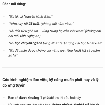
làm
Cách nói đúng:
việc, kỹ
năng
“Tôi tên là Nguyễn Nhật Bản.”
muốn
phát
“Năm nay tôi
28 tuổi
. (không nói năm sinh)”
huy và
“Tôi đến từ Nghệ An – vùng trung bộ của Việt Nam” (không chỉ
lý do
nói mỗi tỉnh Nghệ An)
ứng
tuyển
“Tôi
học chuyên ngành
tiếng Nhật tại trường Đại học Nhật Bản”
1.2.
“Tôi đã nhận được chứng chỉ năng lực tiếng Nhật N2 vào năm
Hãy
2018”
cho
biết lý
do
ứng
tuyển
Các kinh nghiệm làm việc, kỹ năng muốn phát huy và lý
của
do ứng tuyển
bạn
1.2.1.
Bạn sẽ dành
khoảng 1 phút
để trả lời câu hỏi này.
Lý do