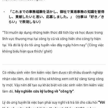
「これまでの事務経験を活かし、御社で貿易事務の知識を習得
し、貢献したいと思い、応募しました。」（仕事は「好き／き
らい」で表現しない）
“Tôi muốn áp dụng những kiến thức đã tích lũy và học được trong
lĩnh vực thương mại tại công ty cũ và cống hiến cho công ty hiện
tại. Và đó là lý do tôi ứng tuyển vào đây ngày hôm nay.” (Công việc
không biểu hiện qua thích/ ghét)
Có nhiều sinh viên tìm kiếm việc làm được rất nhiều doanh nghiệp
nhận vào làm, do đó có lẽ họ sẽ không xem xét kỹ càng từng công
ty một. Vậy nên để tạo sự khác biệt với các sinh viên tìm kiếm việc
làm đó,
hãy nghiên cứu kỹ lưỡng về “công ty”
.
Lý do ứng tuyển là việc bạn phải suy nghĩ và trả lời cho câu hỏi
“Với