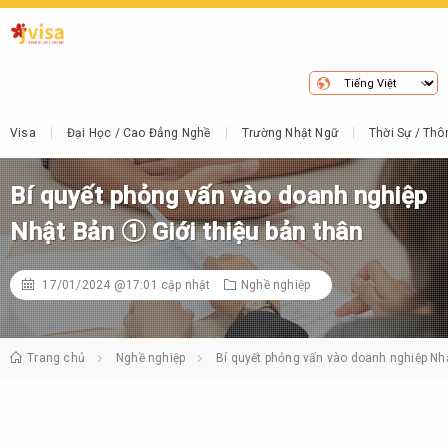
Visa
Đại Học / Cao Đẳng Nghề
Trường Nhật Ngữ
Thời Sự / Thô
Bí quyết phỏng vấn vào doanh nghiệp
Nhật Bản ① Giới thiệu bản thân
17/01/2024 @17:01
cập nhật
Nghề nghiệp
Trang chủ
Nghề nghiệp
Bí quyết phỏng vấn vào doanh nghiệp Nhậ