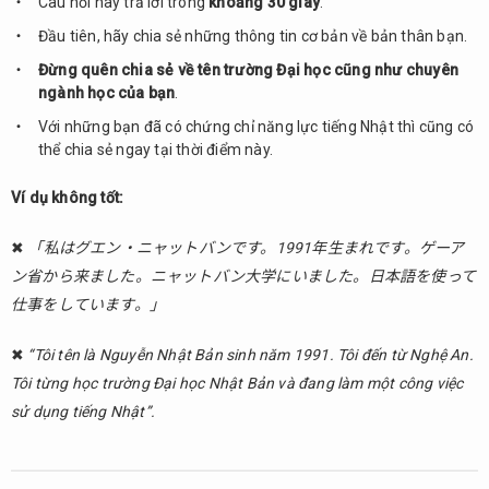
Câu hỏi này trả lời trong
khoảng 30 giây
.
giới
Đầu tiên, hãy chia sẻ những thông tin cơ bản về bản thân bạn.
thiệu
về
Đừng quên chia sẻ về tên trường Đại học cũng như chuyên
bản
ngành học của bạn
.
thân
Với những bạn đã có chứng chỉ năng lực tiếng Nhật thì cũng có
1.1.1.
thể chia sẻ ngay tại thời điểm này.
Tên,
tuổi,
Ví dụ không tốt:
Quê
quán
✖
「私はグエン・ニャットバンです。1991年生まれです。ゲーア
(quốc
ン省から来ました。ニャットバン大学にいました。日本語を使って
tịch),
và cuối
仕事をしています。」
cùng là
học
✖
“Tôi tên là Nguyễn Nhật Bản sinh năm 1991. Tôi đến từ Nghệ An.
vấn
Tôi từng học trường Đại học Nhật Bản và đang làm một công việc
1.1.2.
sử dụng tiếng Nhật”.
Các
kinh
nghiệm