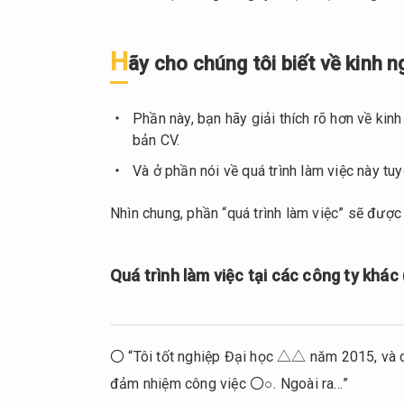
đúng)
1.2.2.
H
Lý do
ãy cho chúng tôi biết về kinh 
chuyển
việc
Phần này, bạn hãy giải thích rõ hơn về kinh
1.3.
bản CV.
Cho
Và ở phần nói về quá trình làm việc này tu
tới
bây
Nhìn chung, phần “quá trình làm việc” sẽ được t
giờ
bạn
đã
Quá trình làm việc tại các công ty khác
từng
gặp
thành
công
〇 “Tôi tốt nghiệp Đại học △△ năm 2015, và côn
hay
đảm nhiệm công việc 〇○. Ngoài ra…”
thất