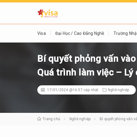
Visa
Đại Học / Cao Đẳng Nghề
Trường Nhậ
Bí quyết phỏng vấn và
Quá trình làm việc – Lý
17/01/2024 @16:57
cập nhật
Nghề nghiệp
Trang chủ
Nghề nghiệp
Bí quyết phỏng vấn v