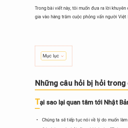
Trong bài viết này, tôi muốn đưa ra lời khuyê
gia vào hàng trăm cuộc phỏng vấn người Việt 
Mục lục
1.
Những
câu
Những câu hỏi bị hỏi tron
hỏi bị
hỏi
T
trong
ại sao lại quan tâm tới Nhật B
cuộc
phỏng
Chúng ta sẽ tiếp tục nói về lý do muốn là
vấn