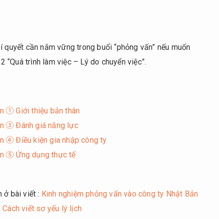
bí quyết cần nắm vững trong buổi “phỏng vấn” nếu muốn
 “Quá trình làm việc – Lý do chuyển việc”.
n ① Giới thiệu bản thân
ản ③ Đánh giá năng lực
n ④ Điều kiện gia nhập công ty
ản ⑤ Ứng dụng thực tế
ở bài viết :
Kinh nghiệm phỏng vấn vào công ty Nhật Bản
:
Cách viết sơ yếu lý lịch