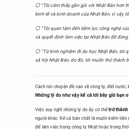
và nội
〇 “Tôi cảm thấy gần gũi với Nhật Bản hơn t
dung
kinh tế và kinh doanh của Nhật Bản, vì vậy tô
công
việc
〇 “Tôi quan tâm đến tiềm lực công nghệ của
bạn đã
làm
và quyết định làm việc tại Nhật Bản để đóng
1.2.1.
〇 “Từ kinh nghiệm đi du học Nhật Bản, tôi q
Quá
xã hội Nhật Bản, do đó, tôi muốn thử thách 
trình
làm
việc
tại các
Cách nói chuyện đề cao về công ty, đất nước, 
công
Những lý do như vậy kể cả tới bây giờ bạn 
ty
khác
(cách
Việc suy nghĩ những lý do ấy có thể
trở thành
trình
người khác. Kể cả bản chất là muốn kiếm tiền n
bày
để làm việc trong công ty Nhật hoặc trong thời