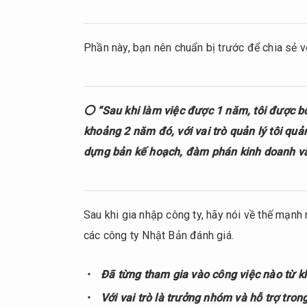
bại
như
thế
Phần này, bạn nên chuẩn bị trước để chia sẻ v
nào
trong
công
việc?
〇 “Sau khi làm việc được 1 năm, tôi được 
2.
khoảng 2 năm đó, với vai trò quản lý tôi quả
Tổng
dựng bản kế hoạch, đàm phán kinh doanh và q
kết
Sau khi gia nhập công ty, hãy nói về thế mạnh
các công ty Nhật Bản đánh giá.
Đã từng tham gia vào công việc nào từ kh
Với vai trò là trưởng nhóm và hỗ trợ trong