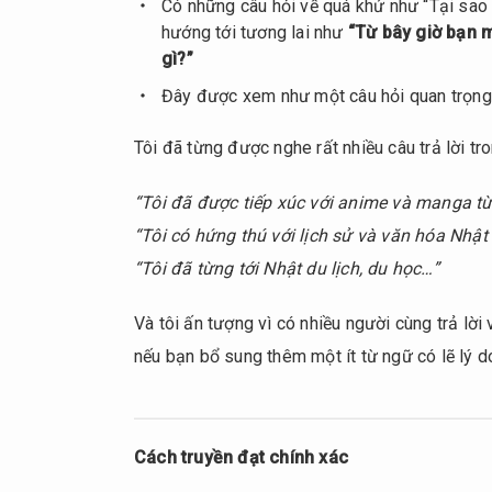
Có những câu hỏi về quá khứ như “Tại sao
1.1.
hướng tới tương lai như
“Từ bây giờ bạn 
Tại
gì?”
sao
lại
Đây được xem như một câu hỏi quan trọng 
quan
tâm
Tôi đã từng được nghe rất nhiều câu trả lời t
tới
Nhật
“Tôi đã được tiếp xúc với anime và manga từ
Bản
“Tôi có hứng thú với lịch sử và văn hóa Nhậ
(Tiếng
“Tôi đã từng tới Nhật du lịch, du học…”
Nhật)?
1.2.
Và tôi ấn tượng vì có nhiều người cùng trả lời 
Hãy
nếu bạn bổ sung thêm một ít từ ngữ có lẽ lý d
cho
chúng
tôi biết
về kinh
Cách truyền đạt chính xác
nghiệm