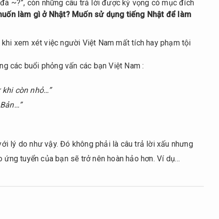
 đã ~?”, còn những câu trả lời được kỳ vọng có mục đích
muốn làm gì ở Nhật? Muốn sử dụng tiếng Nhật để làm
khi xem xét việc người Việt Nam mất tích hay phạm tội
rong các buổi phỏng vấn các bạn Việt Nam :
 khi còn nhỏ…”
t Bản…”
với lý do như vậy. Đó không phải là câu trả lời xấu nhưng
o ứng tuyển của bạn sẽ trở nên hoàn hảo hơn. Ví dụ…