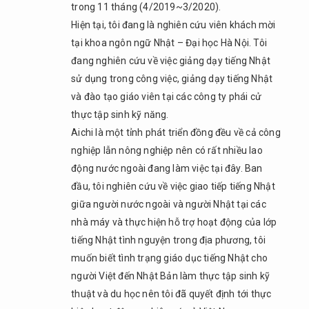
Việt
trong 11 tháng (4/2019~3/2020).
Nam
Hiện tại, tôi đang là nghiên cứu viên khách mời
không?
tại khoa ngôn ngữ Nhật – Đại học Hà Nội. Tôi
2.6.
đang nghiên cứu về việc giảng dạy tiếng Nhật
Q6.
sử dụng trong công việc, giảng dạy tiếng Nhật
Xin
và đào tạo giáo viên tại các công ty phái cử
chia
sẻ ý
thực tập sinh kỹ năng.
kiến
Aichi là một tỉnh phát triển đồng đều về cả công
của
nghiệp lẫn nông nghiệp nên có rất nhiều lao
cô về
động nước ngoài đang làm việc tại đây. Ban
việc
đầu, tôi nghiên cứu về việc giao tiếp tiếng Nhật
giao
lưu
giữa người nước ngoài và người Nhật tại các
văn
nhà máy và thực hiện hỗ trợ hoạt động của lớp
hóa
tiếng Nhật tình nguyện trong địa phương, tôi
và
muốn biết tình trạng giáo dục tiếng Nhật cho
nhân
lực
người Việt đến Nhật Bản làm thực tập sinh kỹ
giữa
thuật và du học nên tôi đã quyết định tới thực
hai