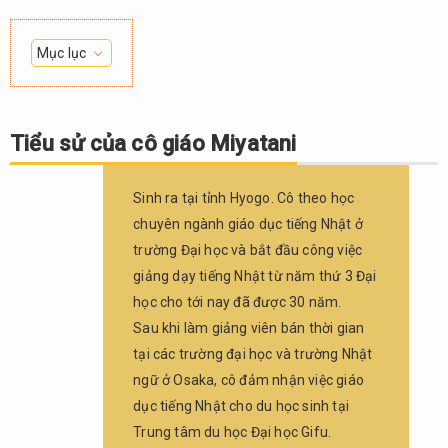
Mục lục
1.
Tiểu sử
của cô
Tiểu sử của cô giáo Miyatani
giáo
Miyatani
Sinh ra tại tỉnh Hyogo. Cô theo học
2.
chuyên ngành giáo dục tiếng Nhật ở
Phỏng
vấn
trường Đại học và bắt đầu công việc
giảng dạy tiếng Nhật từ năm thứ 3 Đại
2.1.
học cho tới nay đã được 30 năm.
Q1. Cô
có thể
Sau khi làm giảng viên bán thời gian
chia sẻ
tại các trường đại học và trường Nhật
với
ngữ ở Osaka, cô đảm nhận việc giáo
jNavi
dục tiếng Nhật cho du học sinh tại
động
lực
Trung tâm du học Đại học Gifu.