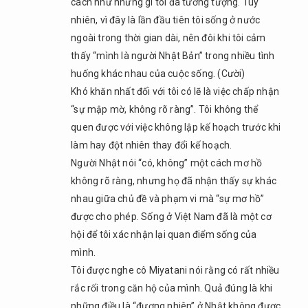
cách như những gì tôi đã tưởng tượng. Tuy
nhiên, vì đây là lần đầu tiên tôi sống ở nước
ngoài trong thời gian dài, nên đôi khi tôi cảm
thấy “mình là người Nhật Bản” trong nhiều tình
huống khác nhau của cuộc sống. (Cười)
Khó khăn nhất đối với tôi có lẽ là việc chấp nhận
“sự mập mờ, không rõ ràng”. Tôi không thể
quen được với việc không lập kế hoạch trước khi
làm hay đột nhiên thay đổi kế hoạch.
Người Nhật nói “có, không” một cách mơ hồ
không rõ ràng, nhưng họ đã nhận thấy sự khác
nhau giữa chủ đề và phạm vi mà “sự mơ hồ”
được cho phép. Sống ở Việt Nam đã là một cơ
hội để tôi xác nhận lại quan điểm sống của
mình.
Tôi được nghe cô Miyatani nói rằng có rất nhiều
rắc rối trong căn hộ của mình. Quả đúng là khi
những điều là “đương nhiên” ở Nhật không được