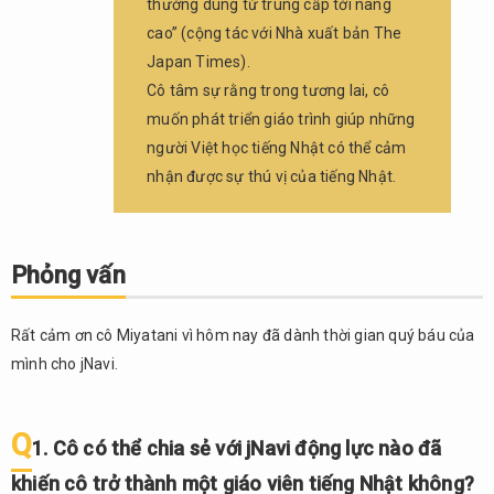
thường dùng từ trung cấp tới nâng
cứu ở
Việt
cao” (cộng tác với Nhà xuất bản The
Nam
Japan Times).
vậy?
Cô tâm sự rằng trong tương lai, cô
2.3.
muốn phát triển giáo trình giúp những
Q3.
người Việt học tiếng Nhật có thể cảm
Cô có
nhận được sự thú vị của tiếng Nhật.
thể
chia
sẻ với
jNavi
Phỏng vấn
những
đặc
trưng
Rất cảm ơn cô Miyatani vì hôm nay đã dành thời gian quý báu của
lớn
mình cho jNavi.
nhất
về kỹ
năng
Q
ngôn
1. Cô có thể chia sẻ với jNavi động lực nào đã
ngữ
khiến cô trở thành một giáo viên tiếng Nhật không?
của