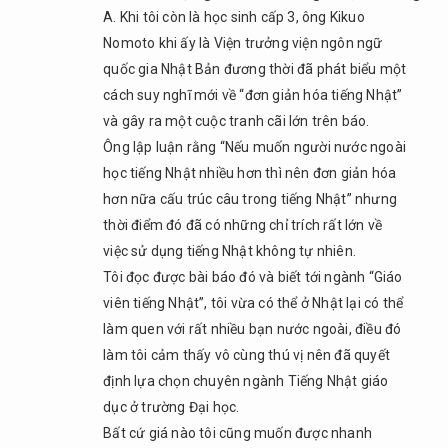
học
A. Khi tôi còn là học sinh cấp 3, ông Kikuo
viên
Nomoto khi ấy là Viện trưởng viện ngôn ngữ
Việt
quốc gia Nhật Bản đương thời đã phát biểu một
Nam
cách suy nghĩ mới về “đơn giản hóa tiếng Nhật”
mà
mình
và gây ra một cuộc tranh cãi lớn trên báo.
cảm
Ông lập luận rằng “Nếu muốn người nước ngoài
nhận
học tiếng Nhật nhiều hơn thì nên đơn giản hóa
được
hơn nữa cấu trúc câu trong tiếng Nhật” nhưng
trong
quá
thời điểm đó đã có những chỉ trích rất lớn về
trình
việc sử dụng tiếng Nhật không tự nhiên.
giảng
Tôi đọc được bài báo đó và biết tới ngành “Giáo
dạy
viên tiếng Nhật”, tôi vừa có thể ở Nhật lại có thể
tiếng
làm quen với rất nhiều bạn nước ngoài, điều đó
Nhật
không
làm tôi cảm thấy vô cùng thú vị nên đã quyết
ạ?
định lựa chọn chuyên ngành Tiếng Nhật giáo
2.4.
dục ở trường Đại học.
Q4.
Bất cứ giá nào tôi cũng muốn được nhanh