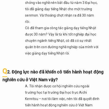
Vậy
chóng vào nghề nên bắt đầu từ năm 3 Đại học,
điểm
tôi đã giảng dạy tiếng Nhật cho một trường
yếu
cần
senmon. Và thoáng chợt nhận ra đã 30 năm
khắc
rồi.
phục
Cô đã tham gia công tác giảng dạy tiếng Nhật
của
được 30 năm? Vậy là từ khi tốt nghiệp đại học
người
chuyên ngành tiếng Nhật, cô đã có sự nhất
Việt
Nam
quán trên con đường nghề nghiệp của mình với
học
việc giảng dạy tiếng Nhật rồi.
tiếng
Nhật
là gì?
Q
2. Động lực nào đã khiến cô tiến hành hoạt động
2.5.
nghiên cứu ở Việt Nam vậy?
Q5. Cô
có cảm
A. Tôi nhận được cơ hội nghiên cứu ngoài
thấy có
trường học tại trường Đại học trực Aichi
khoảng
Kenritsu – nơi tôi làm việc, nên tôi đã quyết đinh
cách
tiến hành hoạt động nghiên cứu ở Việt Nam
nào ở