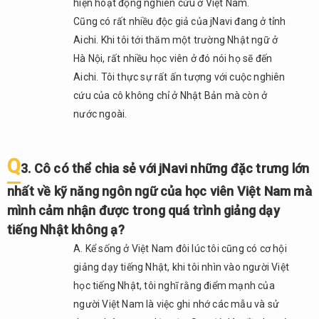
hiện hoạt động nghiên cứu ở Việt Nam.
nước
Cũng có rất nhiều độc giả của jNavi đang ở tỉnh
Việt
Nhật
Aichi. Khi tôi tới thăm một trường Nhật ngữ ở
Hà Nội, rất nhiều học viên ở đó nói họ sẽ đến
2.7.
Aichi. Tôi thực sự rất ấn tượng với cuộc nghiên
Q7.
Người
cứu của cô không chỉ ở Nhật Bản mà còn ở
Việt
nước ngoài.
Nam
khi tới
Nhật
Q
3. Cô có thể chia sẻ với jNavi những đặc trưng lớn
cần
phải
nhất về kỹ năng ngôn ngữ của học viên Việt Nam mà
biết
mình cảm nhận được trong quá trình giảng dạy
những
điều
tiếng Nhật không ạ?
gì?
A. Kể sống ở Việt Nam đôi lúc tôi cũng có cơ hội
2.8.
giảng dạy tiếng Nhật, khi tôi nhìn vào người Việt
Q8.
học tiếng Nhật, tôi nghĩ rằng điểm mạnh của
Cuối
người Việt Nam là việc ghi nhớ các mẫu và sử
cùng,