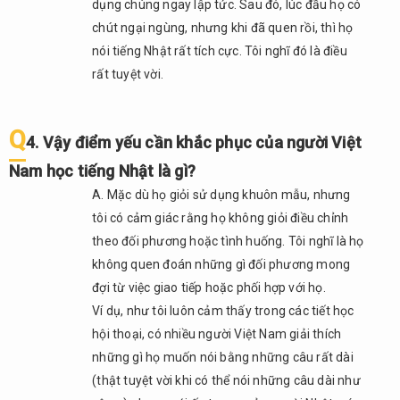
dụng chúng ngay lập tức. Sau đó, lúc đầu họ có
cô có
lời gì
chút ngại ngùng, nhưng khi đã quen rồi, thì họ
nhắn
nói tiếng Nhật rất tích cực. Tôi nghĩ đó là điều
nhủ với
rất tuyệt vời.
những
người
đang
Q
4. Vậy điểm yếu cần khắc phục của người Việt
học
tiếng
Nam học tiếng Nhật là gì?
Nhật
A. Mặc dù họ giỏi sử dụng khuôn mẫu, nhưng
hoặc
những
tôi có cảm giác rằng họ không giỏi điều chỉnh
bạn từ
theo đối phương hoặc tình huống. Tôi nghĩ là họ
bây giờ
không quen đoán những gì đối phương mong
sẽ bắt
đợi từ việc giao tiếp hoặc phối hợp với họ.
đầu
học
Ví dụ, như tôi luôn cảm thấy trong các tiết học
tiếng
hội thoại, có nhiều người Việt Nam giải thích
Nhật
những gì họ muốn nói bằng những câu rất dài
không?
(thật tuyệt vời khi có thể nói những câu dài như
3.