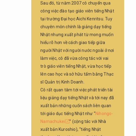
nào đã
Sau đó, từ năm 2007 cô chuyển qua
khiến
công việc đào tạo giáo viên tiếng Nhật
cô trở
tại trường Đại học Aichi Kenritsu. Tuy
thành
một
chuyên môn chính là giảng dạy tiếng
giáo
Nhật nhưng xuất phát từ mong muốn
viên
hiểu rõ hơn về cách giao tiếp giữa
tiếng
người Nhật với người nước ngoài ở nơi
Nhật
không?
làm việc, cô đã vừa công tác với vai
trò giáo viên tiếng Nhật, vừa học tiếp
2.2.
lên cao học và sở hữu tấm bằng Thạc
Q2.
Động
sĩ Quản trị Kinh Doanh.
lực
Cô rất quan tâm tới việc phát triển tài
nào đã
liệu giảng dạy tiếng Nhật và tới nay đã
khiến
xuất bản những cuốn sách liên quan
cô tiến
hành
tới giáo dục tiếng Nhật như “
Nihongo-
hoạt
Namachukei
” (cộng tác với Nhà
động
xuất bản Kuroshio), “tiếng Nhật
nghiên