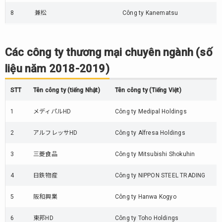
2018-
2019)
8
兼松
Công ty Kanematsu
9.
Ngành
bán lẻ
Các công ty thương mại chuyên ngành (số
hàng
liệu năm 2018-2019)
điện
tử
STT
tiêu
Tên công ty (tiếng Nhật)
Tên công ty (Tiếng Việt)
dùng
(số
1
メディパルHD
Công ty Medipal Holdings
liệu
năm
2
アルフレッサHD
Công ty Alfresa Holdings
2018-
2019)
3
三菱食品
Công ty Mitsubishi Shokuhin
10.
4
日鉄物産
Công ty NIPPON STEEL TRADING
Ngành
chăm
5
阪和興業
Công ty Hanwa Kogyo
sóc
nhà
6
東邦HD
Công ty Toho Holdings