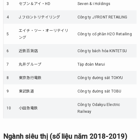
3
セブン＆アイ・HD
Seven & i Holdings
100
Yên
4
J.フロントリテイリング
Công ty
J
.FRONT RETAILING
(số
liệu
エイチ・ツー・オーリテイリ
năm
5
Công ty cổ phần H2O Retailing
ング
2018-
2019)
6
近鉄百貨店
Công ty bách hóa KINTETSU
13.
Ngành
7
丸井グループ
Tập đoàn Marui
kinh
doanh/
8
東京急行電鉄
Công ty đường sắt TOKYU
phát
hàng
9
東武鉄道
Công ty đường sắt TOBU
sách
báo &
Công ty Odakyu Electric
10
ấn
小田急電鉄
Railway
phẩm
(số liệu
năm
2018-
Ngành siêu thị (số liệu năm 2018-2019)