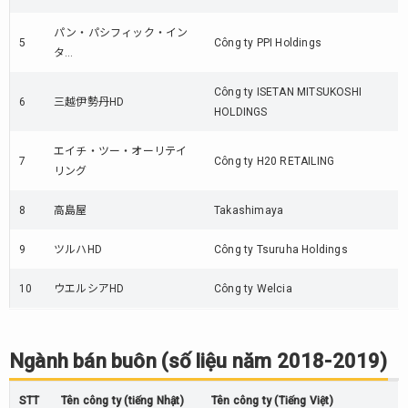
năm
2018-
パン・パシフィック・イン
5
Công ty PPI Holdings
2019)
タ…
3.
Công ty ISETAN MITSUKOSHI
Các
6
三越伊勢丹HD
HOLDINGS
tổng
công
エイチ・ツー・オーリテイ
ty
7
Công ty H20 RETAILING
thương
リング
mại
(số liệu
8
高島屋
Takashimaya
năm
2018-
9
ツルハHD
Công ty Tsuruha Holdings
2019)
10
ウエルシアHD
Công ty Welcia
4.
Các
công
ty
Ngành bán buôn (số liệu năm 2018-2019)
thương
mại
STT
Tên công ty (tiếng Nhật)
Tên công ty (Tiếng Việt)