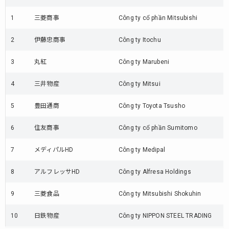
chuyên
ngành
1
三菱商事
Công ty cổ phần Mitsubishi
(số liệu
năm
2
伊藤忠商事
Công ty Itochu
2018-
2019)
3
丸紅
Công ty Marubeni
5.
4
三井物産
Công ty Mitsui
Ngành
bách
5
hóa
豊田通商
Công ty Toyota Tsusho
(số
liệu
6
住友商事
Công ty cổ phần Sumitomo
năm
2018-
7
メディパルHD
Công ty Medipal
2019)
8
アルフレッサHD
Công ty Alfresa Holdings
6.
Ngành
9
三菱食品
Công ty Mitsubishi Shokuhin
siêu
thị (số
10
日鉄物産
Công ty NIPPON STEEL TRADING
liệu