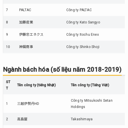
cửa
(số
7
PALTAC
Công ty PALTAC
liệu
năm
8
加藤産業
Công ty Kato Sangyo
2018-
2019)
9
伊藤忠エネクス
Công ty Itochu Enex
11.
Các
10
神鋼商事
Công ty Shinko Shoji
cửa
hàng
giảm
Ngành bách hóa (số liệu năm 2018-2019)
giá
(số
liệu
ST
Tên công ty (tiếng Nhật)
Tên công ty (Tiếng Việt)
năm
T
2018-
2019)
Công ty Mitsukoshi Setan
1
三越伊勢丹HD
Holdings
12.
Các
2
高島屋
Takashimaya
cửa
hàng