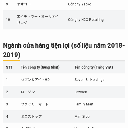
năm
9
ヤオコー
Công ty Yaoko
2018-
2019)
エイチ・ツー・オーリテイ
10
Công ty H2O Retailing
16.
リング
Ngành
vật tư
(số
Ngành cửa hàng tiện lợi (số liệu năm 2018-
liệu
năm
2019)
2018-
2019)
STT
Tên công ty (tiếng Nhật)
Tên công ty (Tiếng Việt)
1
セブン＆アイ・HD
Seven & i Holdings
2
ローソン
Lawson
3
ファミリーマート
Family Mart
4
ミニストップ
Mini Stop