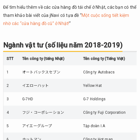
Để tìm hiểu thêm về các cửa hàng đồ tái chế ở Nhật, các bạn có thể
tham khảo bài viết của jNavi có tựa đề “
Một cuộc sống tiết kiệm
nhờ các “cửa hàng đồ cũ” ở Nhật!
“
Ngành vật tư (số liệu năm 2018-2019)
STT
Tên công ty (tiếng Nhật)
Tên công ty (Tiếng Việt)
1
オートバックスセブン
Công ty Autobacs
2
イエローハット
Yellow Hat
3
G-7HD
G-7 Holdings
4
フジ・コーポレーション
Công ty Fuji Corporation
5
アイエーグループ
Tập đoàn I.A
6
ホットマン
Công ty Hot man