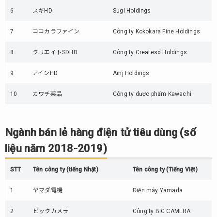
6
スギHD
Sugi Holdings
7
ココカラファイン
Công ty Kokokara Fine Holdings
8
クリエイトSDHD
Công ty Createsd Holdings
9
アインHD
Ainj Holdings
10
カワチ薬品
Công ty dược phẩm Kawachi
Ngành bán lẻ hàng điện tử tiêu dùng (số
liệu năm 2018-2019)
STT
Tên công ty (tiếng Nhật)
Tên công ty (Tiếng Việt)
1
ヤマダ電機
Điện máy Yamada
2
ビックカメラ
Công ty BIC CAMERA