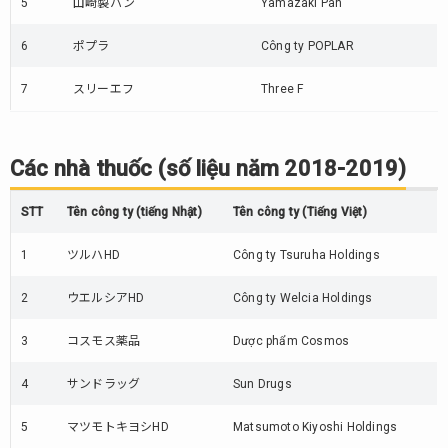
5
山崎製パン
Yamazaki Pan
6
ポプラ
Công ty POPLAR
7
スリーエフ
Three F
Các nhà thuốc (số liệu năm 2018-2019)
STT
Tên công ty (tiếng Nhật)
Tên công ty (Tiếng Việt)
1
ツルハHD
Công ty Tsuruha Holdings
2
ウエルシアHD
Công ty Welcia Holdings
3
コスモス薬品
Dược phẩm Cosmos
4
サンドラッグ
Sun Drugs
5
マツモトキヨシHD
Matsumoto Kiyoshi Holdings