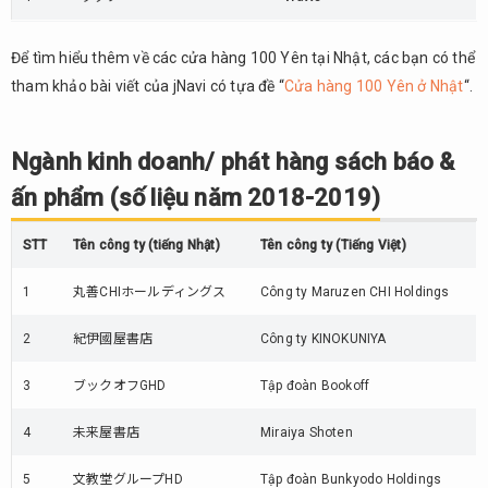
Để tìm hiểu thêm về các cửa hàng 100 Yên tại Nhật, các bạn có thể
tham khảo bài viết của jNavi có tựa đề “
Cửa hàng 100 Yên ở Nhật
“.
Ngành kinh doanh/ phát hàng sách báo &
ấn phẩm (số liệu năm 2018-2019)
STT
Tên công ty (tiếng Nhật)
Tên công ty (Tiếng Việt)
1
丸善CHIホールディングス
Công ty Maruzen CHI Holdings
2
紀伊國屋書店
Công ty KINOKUNIYA
3
ブックオフGHD
Tập đoàn Bookoff
4
未来屋書店
Miraiya Shoten
5
文教堂グループHD
Tập đoàn Bunkyodo Holdings