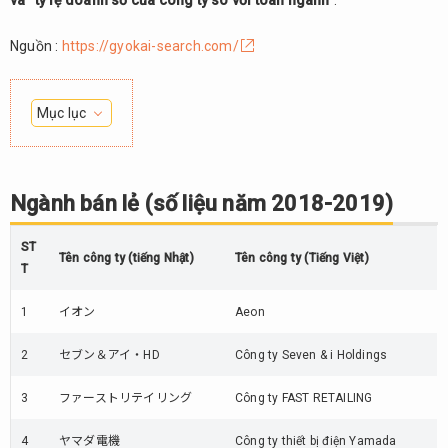
và “tỷ lệ doanh số của công ty so với toàn ngành”
.
Nguồn :
https://gyokai-search.com/
Mục lục
1.
Ngành
bán lẻ
Ngành bán lẻ (số liệu năm 2018-2019)
(số
liệu
ST
năm
Tên công ty (tiếng Nhật)
Tên công ty (Tiếng Việt)
T
2018-
2019)
1
イオン
Aeon
2.
Ngành
2
セブン＆アイ・HD
Công ty Seven & i Holdings
bán
buôn
3
ファーストリテイリング
Công ty FAST RETAILING
(số
liệu
4
ヤマダ電機
Công ty thiết bị điện Yamada