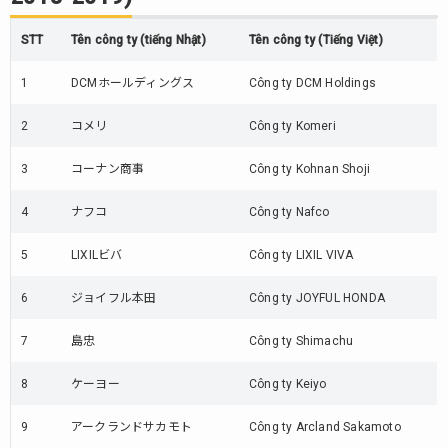
STT
Tên công ty (tiếng Nhật)
Tên công ty (Tiếng Việt)
1
DCMホールディングス
Công ty DCM Holdings
2
コメリ
Công ty Komeri
3
コーナン商事
Công ty Kohnan Shoji
4
ナフコ
Công ty Nafco
5
LIXILビバ
Công ty LIXIL VIVA
6
ジョイフル本田
Công ty JOYFUL HONDA
7
島忠
Công ty Shimachu
8
ケーヨー
Công ty Keiyo
9
アークランドサカモト
Công ty Arcland Sakamoto