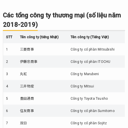
năm
2018-
2019)
Các tổng công ty thương mại (số liệu năm
7.
2018-2019)
Ngành
cửa
STT
Tên công ty (tiếng Nhật)
Tên công ty (Tiếng Việt)
hàng
tiện lợi
1
三菱商事
Công ty cổ phần Mitsubishi
(số
liệu
2
伊藤忠商事
Công ty cổ phần ITOCHU
năm
2018-
3
丸紅
Công ty Marubeni
2019)
4
8.
三井物産
Công ty Mitsui
Các
nhà
5
豊田通商
Công ty Toyota Tsusho
thuốc
(số
6
住友商事
Công ty cổ phần Sumitomo
liệu
năm
7
双日
Công ty cổ phần Sojitz