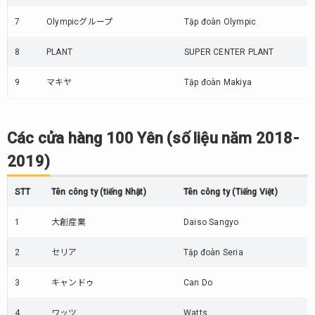
7
Olympicグループ
Tập đoàn Olympic
8
PLANT
SUPER CENTER PLANT
9
マキヤ
Tập đoàn Makiya
Các cửa hàng 100 Yên (số liệu năm 2018-
2019)
STT
Tên công ty (tiếng Nhật)
Tên công ty (Tiếng Việt)
1
大創産業
Daiso Sangyo
2
セリア
Tập đoàn Seria
3
キャンドゥ
Can Do
4
ワッツ
Watts