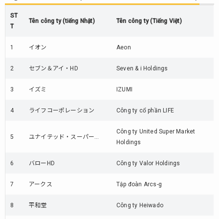
2019)
ST
14.
Tên công ty (tiếng Nhật)
Tên công ty (Tiếng Việt)
T
Ngành
kinh
1
イオン
Aeon
doanh
dụng
2
セブン＆アイ・HD
Seven & i Holdings
cụ thể
thao
3
イズミ
IZUMI
(số
liệu
4
năm
ライフコーポレーション
Công ty cổ phần LIFE
2018-
2019)
Công ty United Super Market
5
ユナイテッド・スーパー…
Holdings
15.
Ngành
6
バローHD
Công ty Valor Holdings
đồ tái
chế /
7
アークス
Tập đoàn Arcs-g
đồ cũ
(số
8
平和堂
Công ty Heiwado
liệu