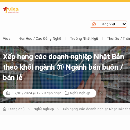
Visa
Đại Học / Cao Đẳng Nghề
Trường Nhật Ngữ
Thời Sự / Thô
Xếp hạng các doanh nghiệp Nhật Bản
theo khối ngành ⑪ Ngành bán buôn /
bán lẻ
17/01/2024 @12:29
cập nhật
Nghề nghiệp
Trang chủ
Nghề nghiệp
Xếp hạng các doanh nghiệp Nhật Bản the