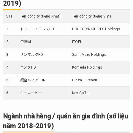
2019)
2018-
2019)
STT
Tên công ty (tiếng Nhật)
Tên công ty (tiếng Việt)
4.
Ngành
1
ドトール・日レスHD
DOUTOR•NICHIRES Holdings
hàng
đồ ăn
2
伊藤園
ITOEN
nhanh
(số
3
サンマルクHD
Saint-Marc Holdings
liệu
năm
4
コメダHD
Komeda Holdings
2018-
2019)
5
銀座ルノアール
Ginza – Renoir
5.
6
キーコーヒー
Key Coffee
Ngành
Sushi
(số
liệu
Ngành nhà hàng / quán ăn gia đình (số liệu
năm
năm 2018-2019)
2018-
2019)