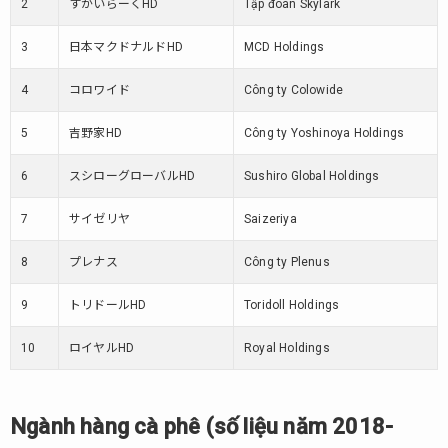
2
すかいらーくHD
Tập đoàn Skylark
2.
Ngành
3
日本マクドナルドHD
MCD Holdings
hàng
cà
4
コロワイド
Công ty Colowide
phê
(số
5
吉野家HD
Công ty Yoshinoya Holdings
liệu
năm
6
スシローグローバルHD
Sushiro Global Holdings
2018-
2019)
7
サイゼリヤ
Saizeriya
3.
Ngành
8
プレナス
Công ty Plenus
nhà
hàng
9
トリドールHD
Toridoll Holdings
/
quán
10
ロイヤルHD
Royal Holdings
ăn gia
đình
(số
Ngành hàng cà phê (số liệu năm 2018-
liệu
năm