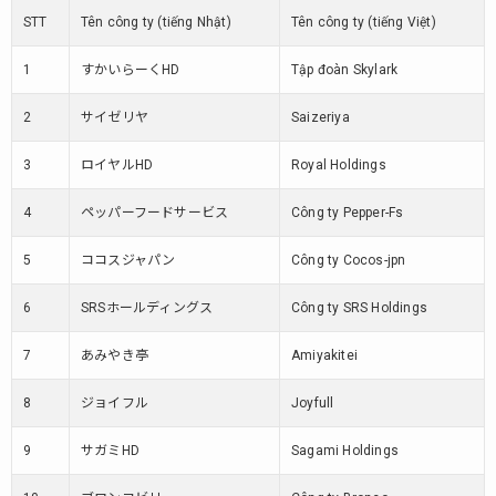
STT
Tên công ty (tiếng Nhật)
Tên công ty (tiếng Việt)
6.
Ngành
1
すかいらーくHD
Tập đoàn Skylark
kinh
doanh
2
サイゼリヤ
Saizeriya
quán
nhậu
3
ロイヤルHD
Royal Holdings
(số
liệu
4
ペッパーフードサービス
Công ty Pepper-Fs
năm
2018-
5
ココスジャパン
Công ty Cocos-jpn
2019)
7.
6
SRSホールディングス
Công ty SRS Holdings
Ngành
chế
7
あみやき亭
Amiyakitei
biến
đồ ăn
8
ジョイフル
Joyfull
sẵn
(số
9
サガミHD
Sagami Holdings
liệu
năm