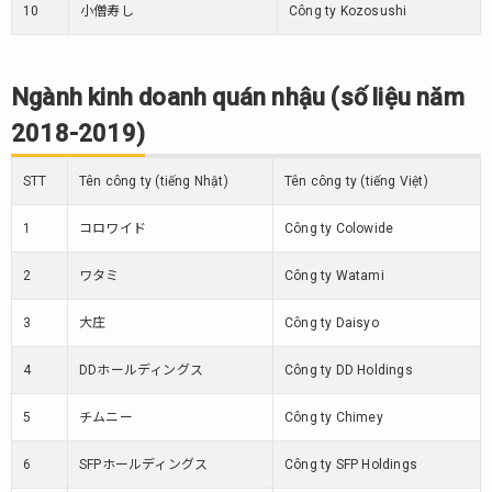
10
小僧寿し
Công ty Kozosushi
Ngành kinh doanh quán nhậu (số liệu năm
2018-2019)
STT
Tên công ty (tiếng Nhật)
Tên công ty (tiếng Việt)
1
コロワイド
Công ty Colowide
2
ワタミ
Công ty Watami
3
大庄
Công ty Daisyo
4
DDホールディングス
Công ty DD Holdings
5
チムニー
Công ty Chimey
6
SFPホールディングス
Công ty SFP Holdings