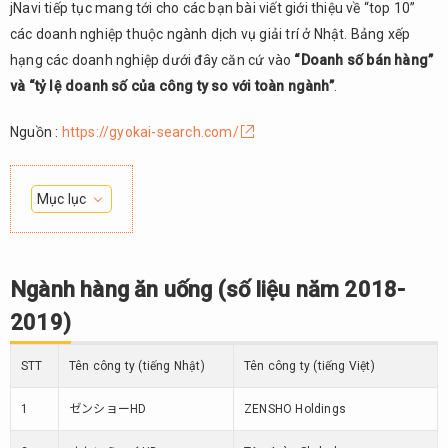
jNavi tiếp tục mang tới cho các bạn bài viết giới thiệu về “top 10”
các doanh nghiệp thuộc ngành dịch vụ giải trí ở Nhật. Bảng xếp
hạng các doanh nghiệp dưới đây căn cứ vào
“Doanh số bán hàng”
và “tỷ lệ doanh số của công ty so với toàn ngành”
.
Nguồn :
https://gyokai-search.com/
Mục lục
1.
Ngành
hàng
Ngành hàng ăn uống (số liệu năm 2018-
ăn
2019)
uống
(số
liệu
STT
Tên công ty (tiếng Nhật)
Tên công ty (tiếng Việt)
năm
2018-
1
ゼンショーHD
ZENSHO Holdings
2019)