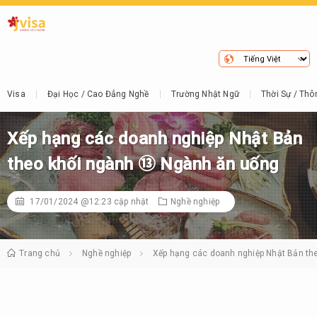
Visa
Đại Học / Cao Đẳng Nghề
Trường Nhật Ngữ
Thời Sự / Thô
Xếp hạng các doanh nghiệp Nhật Bản
theo khối ngành ⑬ Ngành ăn uống
17/01/2024 @12:23
cập nhật
Nghề nghiệp
Trang chủ
Nghề nghiệp
Xếp hạng các doanh nghiệp Nhật Bản th