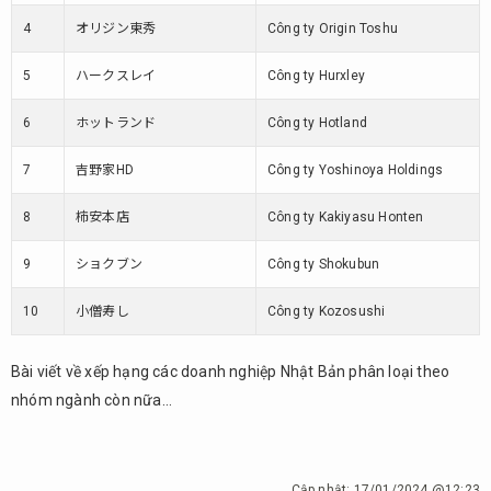
4
オリジン東秀
Công ty Origin Toshu
5
ハークスレイ
Công ty Hurxley
6
ホットランド
Công ty Hotland
7
吉野家HD
Công ty Yoshinoya Holdings
8
柿安本店
Công ty Kakiyasu Honten
9
ショクブン
Công ty Shokubun
10
小僧寿し
Công ty Kozosushi
Bài viết về xếp hạng các doanh nghiệp Nhật Bản phân loại theo
nhóm ngành còn nữa…
Cập nhật:
17/01/2024 @12:23