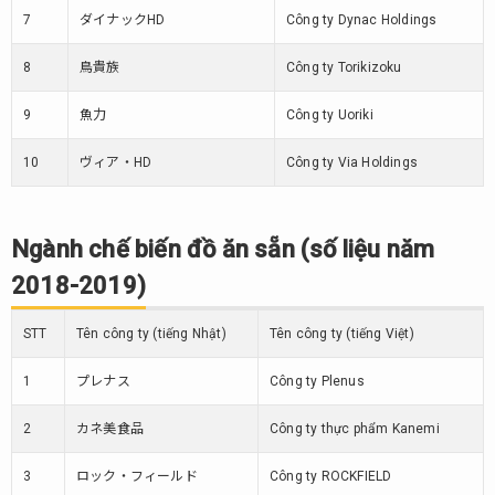
7
ダイナックHD
Công ty Dynac Holdings
8
鳥貴族
Công ty Torikizoku
9
魚力
Công ty Uoriki
10
ヴィア・HD
Công ty Via Holdings
Ngành chế biến đồ ăn sẵn (số liệu năm
2018-2019)
STT
Tên công ty (tiếng Nhật)
Tên công ty (tiếng Việt)
1
プレナス
Công ty Plenus
2
カネ美食品
Công ty thực phẩm Kanemi
3
ロック・フィールド
Công ty ROCKFIELD