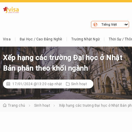
Visa
Đại Học / Cao Đẳng Nghề
Trường Nhật Ngữ
Thời Sự / Thô
Xếp hạng các trường Đại học ở Nhật
Bản phân theo khối ngành
17/01/2024 @13:20
cập nhật
Sinh hoạt
Trang chủ
Sinh hoạt
Xếp hạng các trường Đại học ở Nhật Bản ph