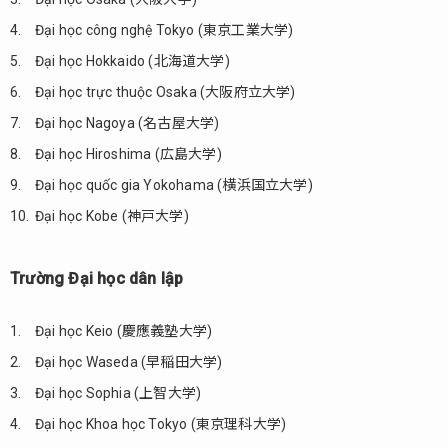
học
được
Đại học công nghệ Tokyo (東京工業大学)
đánh
Đại học Hokkaido (北海道大学)
giá
cao
Đại học trực thuộc Osaka (大阪府立大学)
1.1.1.
Đại học Nagoya (名古屋大学)
Trường
Đại học Hiroshima (広島大学)
Đại học
công
Đại học quốc gia Yokohama (横浜国立大学)
lập
Đại học Kobe (神戸大学)
1.1.2.
Trường
Trường Đại học dân lập
Đại học
dân lập
Đại học Keio (慶應義塾大学)
1.2.
Trường
Đại học Waseda (早稲田大学)
Đại
Đại học Sophia (上智大学)
học
công
Đại học Khoa học Tokyo (東京理科大学)
lập xếp