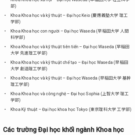
2.2.
部)
Trường
Khoa Khoa học và kỹ thuật – Đại học Keio (慶應義塾大学 理工
Đại
学部)
học
công
Khoa Khoa học con người – Đại học Waseda (早稲田大学 人間
lập xếp
科学部)
theo
Khoa Khoa học và kỹ thuật tiên tiến – Đại học Waseda (早稲田
khoa
大学 先進理工学部)
2.3.
Khoa Khoa học và kỹ thuật chế tạo – Đại học Waseda (早稲田
Trường
大学 創造理工学部)
Đại
học
Khoa Khoa học và kỹ thuật – Đại học Waseda (早稲田大学 基幹
dân
理工学部)
lập xếp
Khoa Khoa học và công nghệ – Đại học Sophia (上智大学 理工
theo
学部)
khoa
Khoa Kỹ thuật – Đại học khoa học Tokyo (東京理科大学 工学部)
3.
TOP
10
Các trường Đại học khối ngành Khoa học
trường