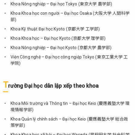
Khoa Nông nghiệp – Đại học Tokyo (東京大学 農学部)
2.1.
Khoa Khoa học con người – Đại học Osaka (大阪大学 人間科学
TOP
部)
10
trường
Khoa Kỹ thuật Đại học Kyoto (京都大学 工学部)
Đại
Khoa Khoa học – Đại học Kyoto (京都大学 理学部)
học
được
Khoa Nông nghiệp – Đại học Kyoto (京都大学 農学部)
đánh
Viện Công nghệ – Đại học công ngiệp Tokyo (東京工業大学 工
giá
学院)
cao
2.1.1.
Trường
T
rường Đại học dân lập xếp theo khoa
Đại học
công
lập
Khoa Môi trường và Thông tin – Đại học Keio (慶應義塾大学 環
境情報学部)
2.1.2.
Trường
Khoa Quản lý chính sách – Đại học Keio (慶應義塾大学 総合政
Đại học
策学部)
dân lập
Khoa Khoa học xã hội – Đại học Waseda (早稲田大学 社会科学