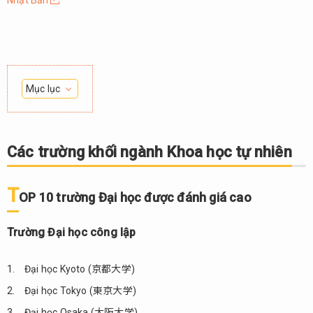
Nhật Bản
Mục lục
1.
Các
trường
Các trường khối ngành Khoa học tự nhiên
khối
ngành
Khoa
T
OP 10 trường Đại học được đánh giá cao
học tự
nhiên
Trường Đại học công lập
1.1.
TOP
Đại học Kyoto (京都大学)
10
trường
Đại học Tokyo (東京大学)
Đại
Đại học Osaka (大阪大学)