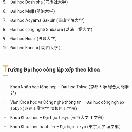
Đại học Doshisha (同志社大学)
theo
khoa
Đại học Meiji (明治大学)
1.3.
Đại học Aoyama Gakuin (青山学院大学)
Trường
Đại học công nghệ Shibaura (芝浦工業大学)
Đại
học
Đại học Hosei (法政大学)
dân
Đại học Kansai ( 関西大学 )
lập xếp
theo
khoa
T
rường Đại học công lập xếp theo khoa
2.
Các
trường
Khoa Nhân học tổng hợp – Đại học Tokyo (京都大学 総合人間学
Đại
部)
học
Viện Khoa học và Công nghệ thông tin – Đại học công nghiệp
khối
Tokyo (東京工業大学 情報理工学院)
ngành
Khoa
Khoa Khoa học – Đại học Tokyo (東京大学 工学部)
học xã
Khoa Khoa học tự nhiên – Đại học Tokyo (東京大学 理学部)
hội