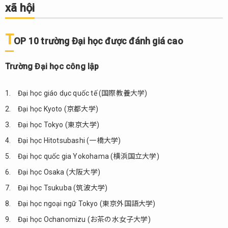
xã hội
Đại
học
được
T
nhiều
OP 10 trường Đại học được đánh giá cao
người
nổi
Trường Đại học công lập
tiếng
theo
học
Đại học giáo dục quốc tế (国際教養大学)
Đại học Kyoto (京都大学)
Đại học Tokyo (東京大学)
Đại học Hitotsubashi (一橋大学)
Đại học quốc gia Yokohama (横浜国立大学)
Đại học Osaka (大阪大学)
Đại học Tsukuba (筑波大学)
Đại học ngoại ngữ Tokyo (東京外国語大学)
Đại học Ochanomizu (お茶の水女子大学)